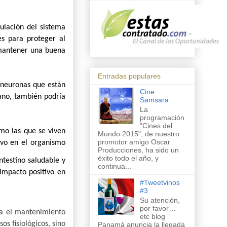
mulación del sistema
es para proteger al
 mantener una buena
Entradas populares
 neuronas que están
Cine:
ano, también podría
Samsara
La
programación
"Cines del
mo las que se viven
Mundo 2015", de nuestro
promotor amigo Oscar
ivo en el organismo
Producciones, ha sido un
éxito todo el año, y
ntestino saludable y
continua...
impacto positivo en
#Tweetvinos
#3
Su atención,
por favor…
iza el mantenimiento
etc blog
s fisiológicos, sino
Panamá anuncia la llegada