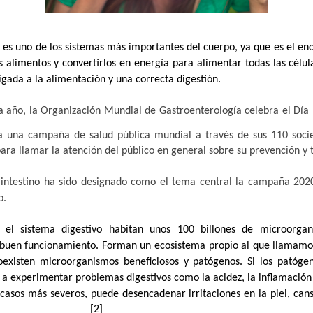
o es uno de los sistemas más importantes del cuerpo, ya que es el e
os alimentos y convertirlos en energía para alimentar todas las célu
igada a la alimentación y una correcta digestión.
a año, la Organización Mundial de Gastroenterología celebra el Día
a una campaña de salud pública mundial a través de sus 110 soci
ra llamar la atención del público en general sobre su prevención y t
 intestino ha sido designado como el tema central la campaña 2020
o.
el sistema digestivo habitan unos 100 billones de microorga
 buen funcionamiento. Forman un ecosistema propio al que llamamos
coexisten microorganismos beneficiosos y patógenos. Si los patóge
 experimentar problemas digestivos como la acidez, la inflamación
casos más severos, puede desencadenar irritaciones en la piel, can
[2]