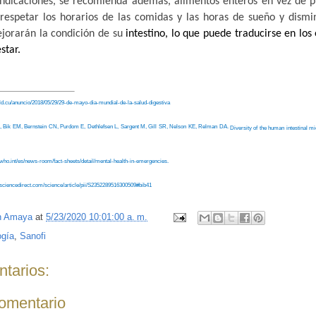
indicaciones, se recomienda además, alimentos enteros en vez de pr
respetar los horarios de las comidas y las horas de sueño y dismi
mejorarán la condición de su
intestino, lo que puede traducirse en los
star.
ld.cu/anuncio/2018/05/29/29-de-mayo-dia-mundial-de-la-salud-digestiva
 Bik EM, Bernstein CN, Purdom E, Dethlefsen L, Sargent M, Gill SR, Nelson KE, Relman DA.
Diversity of the human intestinal mi
8.
who.int/es/news-room/fact-sheets/detail/mental-health-in-emergencies.
sciencedirect.com/science/article/pii/S2352289516300509#bib41
n Amaya
at
5/23/2020 10:01:00 a. m.
ogía
,
Sanofi
tarios:
comentario