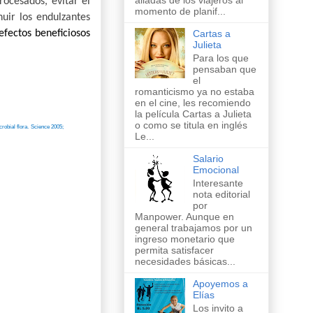
aliadas de los viajeros al
ocesados, evitar el
momento de planif...
nuir los endulzantes
Cartas a
 efectos beneficiosos
Julieta
Para los que
pensaban que
el
romanticismo ya no estaba
en el cine, les recomiendo
la película Cartas a Julieta
o como se titula en inglés
crobial flora. Science 2005;
Le...
Salario
Emocional
Interesante
nota editorial
por
Manpower. Aunque en
general trabajamos por un
ingreso monetario que
permita satisfacer
necesidades básicas...
Apoyemos a
Elías
Los invito a