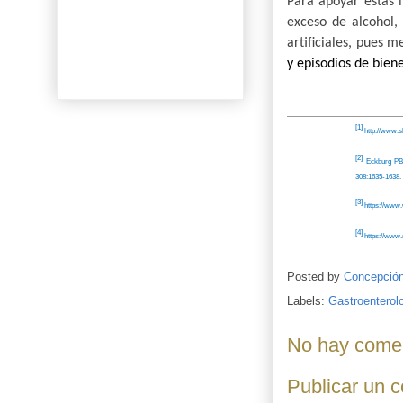
Para apoyar estas 
exceso de alcohol, 
artificiales, pues 
y episodios de biene
[1]
http://www.s
[2]
Eckburg PB,
308:1635-163
[3]
https://www.
[4]
https://www.
Posted by
Concepció
Labels:
Gastroenterol
No hay comen
Publicar un 