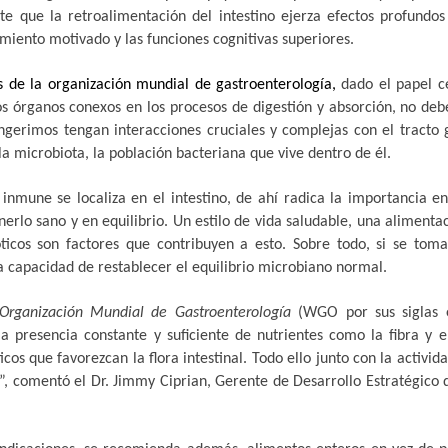
e que la retroalimentación del intestino ejerza efectos profundos
iento motivado y las funciones cognitivas superiores.
s de la organización mundial de gastroenterología,
dado el papel c
los órganos conexos en los procesos de digestión y absorción, no de
ngerimos tengan interacciones cruciales y complejas con el tracto g
la microbiota, la población bacteriana que vive dentro de él.
inmune se localiza en el intestino, de ahí radica la importancia e
rlo sano y en equilibrio. Un estilo de vida saludable, una alimenta
icos son factores que contribuyen a esto. Sobre todo, si se tom
la capacidad de restablecer el equilibrio microbiano normal.
Organización Mundial de Gastroenterología
(WGO por sus siglas e
la presencia constante y suficiente de nutrientes como la fibra y 
icos que favorezcan la flora intestinal. Todo ello junto con la activida
”,
comentó el Dr. Jimmy Ciprian, Gerente de Desarrollo Estratégico