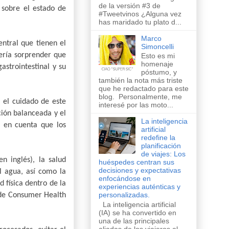
de la versión #3 de
 sobre el estado de
#Tweetvinos ¿Alguna vez
has maridado tu plato d...
Marco
entral que tienen el
Simoncelli
bería sorprender que
Esto es mi
homenaje
astrointestinal y su
póstumo, y
también la nota más triste
que he redactado para este
blog. Personalmente, me
n el
cuidado de este
interesé por las moto...
ción balanceada y el
La inteligencia
a en cuenta que l
os
artificial
redefine la
planificación
de viajes: Los
n inglés), la salud
huéspedes centran sus
decisiones y expectativas
el agua, así como la
enfocándose en
d física dentro de la
experiencias auténticas y
personalizadas.
 de Consumer Health
La inteligencia artificial
(IA) se ha convertido en
una de las principales