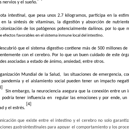
 nervios y el sueño.
ta intestinal, que pesa unos 2.7 kilogramos, participa en la esti
en la síntesis de vitaminas, la digestión y absorción de nutrient
a colonización de los patógenos potencialmente dañinos. por lo que
ce efectos favorables en el sistema inmune local del intestino.
escubrió que el sistema digestivo contiene más de 500 millones de
ntemente con el cerebro. Por lo que un buen cuidado de este órg
tades asociadas a estado de ánimo, ansiedad, entre otros.
ganización Mundial de la Salud,
las situaciones de emergencia, co
 pandemia y el aislamiento social pueden tener un impacto negat
3]
Sin embargo,
la neurociencia asegura que la conexión entre un i
, podría tener influencia en
regular las emociones y por ende, un 
[4]
ad y el estrés.
icación que existe entre el intestino y el cerebro no solo garant
ciones gastrointestinales para apoyar el comportamiento y los proceso