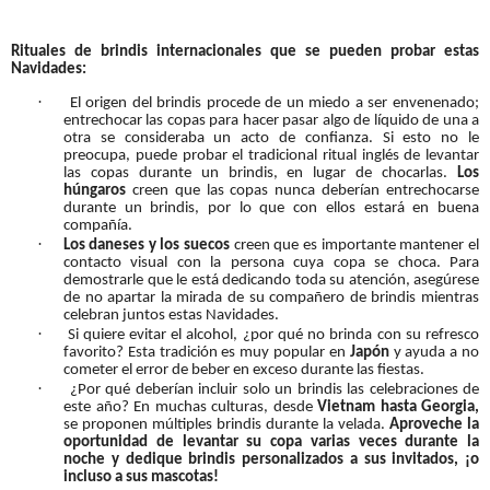
Rituales de brindis internacionales que se pueden probar estas
Navidades:
·
El origen del brindis procede de un miedo a ser envenenado;
entrechocar las copas para hacer pasar algo de líquido de una a
otra se consideraba un acto de confianza. Si esto no le
preocupa, puede probar el tradicional ritual inglés de levantar
las copas durante un brindis, en lugar de chocarlas.
Los
húngaros
creen que las copas nunca deberían entrechocarse
durante un brindis, por lo que con ellos estará en buena
compañía.
·
Los daneses y los suecos
creen que es importante mantener el
contacto visual con la persona cuya copa se choca. Para
demostrarle que le está dedicando toda su atención, asegúrese
de no apartar la mirada de su compañero de brindis mientras
celebran juntos estas Navidades.
·
Si quiere evitar el alcohol, ¿por qué no brinda con su refresco
favorito? Esta tradición es muy popular en
Japón
y ayuda a no
cometer el error de beber en exceso durante las fiestas.
·
¿Por qué deberían incluir solo un brindis las celebraciones de
este año? En muchas culturas, desde
Vietnam hasta Georgia,
se proponen múltiples brindis durante la velada.
Aproveche la
oportunidad de levantar su copa varias veces durante la
noche y dedique brindis personalizados a sus invitados, ¡o
incluso a sus mascotas!