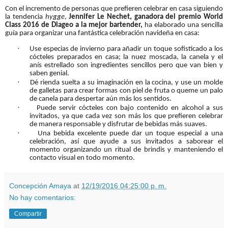
Con el incremento de personas que prefieren celebrar en casa siguiendo
la tendencia
hygge
,
Jennifer Le Nechet, ganadora del premio World
Class 2016 de Diageo a la mejor bartender,
ha elaborado una sencilla
guía para organizar una fantástica celebración navideña en casa:
·
Use especias de invierno para añadir un toque sofisticado a los
cócteles preparados en casa; la nuez moscada, la canela y el
anís estrellado son ingredientes sencillos pero que van bien y
saben genial.
·
Dé rienda suelta a su imaginación en la cocina, y use un molde
de galletas para crear formas con piel de fruta o queme un palo
de canela para despertar aún más los sentidos.
·
Puede servir cócteles con bajo contenido en alcohol a sus
invitados, ya que cada vez son más los que prefieren celebrar
de manera responsable y disfrutar de bebidas más suaves.
·
Una bebida excelente puede dar un toque especial a una
celebración, así que ayude a sus invitados a saborear el
momento organizando un ritual de brindis y manteniendo el
contacto visual en todo momento.
Concepción Amaya
at
12/19/2016 04:25:00 p. m.
No hay comentarios:
Compartir