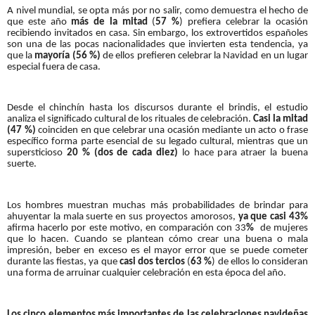
A nivel mundial, se opta más por no salir, como demuestra el hecho de
que este año
más de la mitad
(
57 %
) prefiera celebrar la ocasión
recibiendo invitados en casa. Sin embargo, los extrovertidos españoles
son una de las pocas nacionalidades que invierten esta tendencia, ya
que la
mayoría (56 %)
de ellos prefieren celebrar la Navidad en un lugar
especial fuera de casa.
Desde el chinchín hasta los discursos durante el brindis, el estudio
analiza el significado cultural de los rituales de celebración.
Casi la mitad
(47 %)
coinciden en que celebrar una ocasión mediante un acto o frase
específico forma parte esencial de su legado cultural, mientras que un
supersticioso
20 % (dos de cada diez)
lo hace para atraer la buena
suerte.
Los hombres muestran muchas más probabilidades de brindar para
ahuyentar la mala suerte en sus proyectos amorosos,
ya que casi 43%
afirma hacerlo por este motivo, en comparación con 33
%
de mujeres
que lo hacen. Cuando se plantean cómo crear una buena o mala
impresión, beber en exceso es el mayor error que se puede cometer
durante las fiestas, ya que
casi dos tercios
(
63 %
) de ellos lo consideran
una forma de arruinar cualquier celebración en esta época del año.
Los cinco elementos más importantes de las celebraciones navideñas