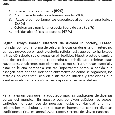
son:
1.
Estar en buena compañía
(89%)
2.
Acompañar la velada de buena comida
(78 %)
3.
Actos o comportamientos específicos al compartir una bebida
(57 %)
4.
Celebrar en algún lugar especial fuera de casa
(52 %)
5.
Bebidas alcohólicas adecuadas
(47 %)
Según Carolyn Panzer, Directora de Alcohol in Society, Diageo:
«Brindar como una forma de celebrar la ocasión durante un festejo no
es nada nuevo, pero nuestro estudio refleja hasta qué punto ha llegado
la tradición desde sus orígenes en el Neolítico. Nuestro estudio sugiere
que dos tercios del mundo propondrá un brindis para celebrar estas
Navidades, y sabemos que elementos como salir a un lugar especial y
estar en buena compañía son tan importantes como la bebida que
escogen para brindar. Independientemente de cómo se organicen, los
festejos no consisten sino en disfrutar de rituales y tradiciones que
ayudan a celebrar la ocasión en esta época tan especial del año».
Panamá es un país que ha adoptado muchas tradiciones de diversas
partes del mundo.
En nuestro país conviven asiáticos, europeos,
caribeños, lo que hace de nuestras fiestas de Navidad una gran
celebración multicultural, por lo que es interesante conocer diversas
tradiciones o rituales, agregó Azuri López, Gerente de Diageo Panamá.