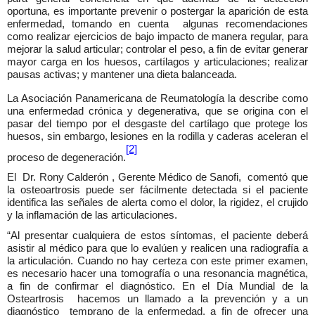
oportuna, es importante prevenir o postergar la aparición de esta
enfermedad, tomando en cuenta
algunas recomendaciones
como realizar ejercicios de bajo impacto de manera regular, para
mejorar la salud articular; controlar el peso, a fin de evitar generar
mayor carga en los huesos, cartílagos y articulaciones; realizar
pausas activas; y mantener una dieta balanceada.
La Asociación Panamericana de Reumatología la describe como
una enfermedad crónica y degenerativa, que se origina con el
pasar del tiempo por el desgaste del cartílago que protege los
huesos, sin embargo, lesiones en la rodilla y caderas aceleran el
[2]
proceso de degeneración.
El
Dr. Rony Calderón , Gerente Médico de Sanofi,
comentó que
la osteoartrosis puede ser fácilmente detectada si el paciente
identifica las señales de alerta como el dolor, la rigidez, el crujido
y la inflamación de las articulaciones.
“Al presentar cualquiera de estos síntomas, el paciente deberá
asistir al médico para que lo evalúen y realicen una radiografía a
la articulación. Cuando no hay certeza con este primer examen,
es necesario hacer una tomografía o una resonancia magnética,
a fin de confirmar el diagnóstico. En el Día Mundial de la
Osteartrosis
hacemos un llamado a la prevención y a un
diagnóstico
temprano de la enfermedad, a fin de ofrecer una