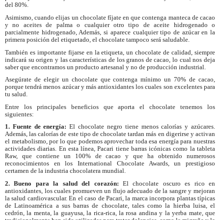
del 80%.
Asimismo, cuando elijas un chocolate fíjate en que contenga manteca de cacao
y no aceites de palma o cualquier otro tipo de aceite hidrogenado o
parcialmente hidrogenado, Además, si aparece cualquier tipo de azúcar en la
primera posición del etiquetado, el chocolate tampoco será saludable.
También es importante fijarse en la etiqueta, un chocolate de calidad, siempre
indicará su origen y las características de los granos de cacao, lo cual nos deja
saber que encontramos un producto artesanal y no de producción industrial.
Asegúrate de elegir un chocolate que contenga mínimo un 70% de cacao,
porque tendrá menos azúcar y más antioxidantes los cuales son excelentes para
tu salud.
Entre los principales beneficios que aporta el chocolate tenemos los
siguientes:
1. Fuente de energía:
El chocolate negro tiene menos calorías y azúcares.
Además, las calorías de este tipo de chocolate tardan más en digerirse y activan
el metabolismo, por lo que podemos aprovechar toda esa energía para nuestras
actividades diarias. En esta línea, Pacari tiene barras icónicas como la tableta
Raw, que contiene un 100% de cacao y que ha obtenido numerosos
reconocimientos en los International Chocolate Awards, un prestigioso
certamen de la industria chocolatera mundial.
2. Bueno para la salud del corazón:
El chocolate oscuro es rico en
antioxidantes, los cuales promueven un flujo adecuado de la sangre y mejoran
la salud cardiovascular. En el caso de Pacari, la marca incorpora plantas típicas
de Latinoamérica a sus barras de chocolate, tales como la hierba luisa, el
cedrón, la menta, la guayusa, la rica-rica, la rosa andina y la yerba mate, que