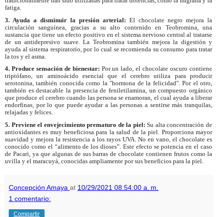
tradicionalmente han sido utilizadas para tratar dolencias, como la migraña y la
fatiga.
3. Ayuda a disminuir la presión arterial:
El chocolate negro mejora la
circulación sanguínea, gracias a su alto contenido en Teobromina, una
sustancia que tiene un efecto positivo en el sistema nervioso central al tratarse
de un antidepresivo suave. La Teobromina también mejora la digestión y
ayuda al sistema respiratorio, por lo cual se recomienda su consumo para tratar
la tos y el asma.
4. Produce sensación de bienestar:
Por un lado, el chocolate oscuro contiene
triptófano, un aminoácido esencial que el cerebro utiliza para producir
serotonina, también conocida como la "hormona de la felicidad". Por el otro,
también es destacable la presencia de feniletilamina, un compuesto orgánico
que produce el cerebro cuando las persona se enamoran, el cual ayuda a liberar
endorfinas, por lo que puede ayudar a las personas a sentirse más tranquilas,
relajadas y felices.
5. Previene el envejecimiento prematuro de la piel:
Su alta concentración de
antioxidantes es muy beneficiosa para la salud de la piel. Proporciona mayor
suavidad y mejora la resistencia a los rayos UVA. No en vano, el chocolate es
conocido como el “alimento de los dioses”. Este efecto se potencia en el caso
de Pacari, ya que algunas de sus barras de chocolate contienen frutos como la
uvilla y el maracuyá, conocidas ampliamente por sus beneficios para la piel.
Concepción Amaya
at
10/29/2021 08:54:00 a. m.
1 comentario:
Compartir