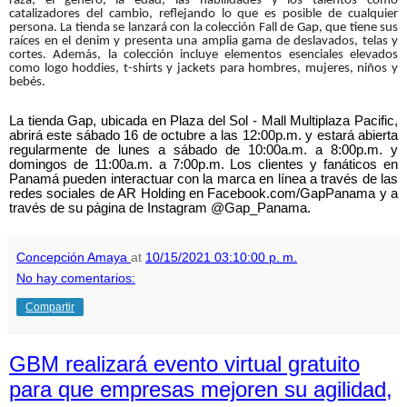
raza, el género, la edad, las habilidades y los talentos como
catalizadores del cambio, reflejando lo que es posible de cualquier
persona. La tienda se lanzará con la colección Fall de Gap, que tiene sus
raíces en el denim y presenta una amplia gama de deslavados, telas y
cortes. Además, la colección incluye elementos esenciales elevados
como logo hoddies, t-shirts y jackets para hombres, mujeres, niños y
bebés.
La tienda Gap, ubicada en Plaza del Sol - Mall Multiplaza Pacific,
abrirá este sábado 16 de octubre a las 12:00p.m. y estará abierta
regularmente de lunes a sábado de 10:00a.m. a 8:00p.m. y
domingos de 11:00a.m. a 7:00p.m. Los clientes y fanáticos en
Panamá pueden interactuar con la marca en línea a través de las
redes sociales de AR Holding en Facebook.com/GapPanama y a
través de su página de Instagram @Gap_Panama.
Concepción Amaya
at
10/15/2021 03:10:00 p. m.
No hay comentarios:
Compartir
GBM realizará evento virtual gratuito
para que empresas mejoren su agilidad,