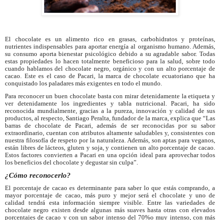
El chocolate es un alimento rico en grasas, carbohidratos y proteínas,
nutrientes indispensables para aportar energía al organismo humano. Además,
su consumo aporta bienestar psicológico debido a su agradable sabor. Todas
estas propiedades lo hacen totalmente beneficioso para la salud, sobre todo
cuando hablamos del chocolate negro, orgánico y con un alto porcentaje de
cacao. Este es el caso de Pacari, la marca de chocolate ecuatoriano que ha
conquistado los paladares más exigentes en todo el mundo.
Para reconocer un buen chocolate basta con mirar detenidamente la etiqueta y
ver detenidamente los ingredientes y tabla nutricional. Pacari, ha sido
reconocida mundialmente, gracias a la pureza, innovación y calidad de sus
productos, al respecto, Santiago Peralta, fundador de la marca, explica que “Las
barras de chocolate de Pacari, además de ser reconocidas por su sabor
extraordinario, cuentan con atributos altamente saludables y, consistentes con
nuestra filosofía de respeto por la naturaleza. Además, son aptas para veganos,
están libres de lácteos, gluten y soja, y contienen un alto porcentaje de cacao.
Estos factores convierten a Pacari en una opción ideal para aprovechar todos
los beneficios del chocolate y degustar sin culpa”.
¿Cómo reconocerlo?
El porcentaje de cacao es determinante para saber lo que estás comprando, a
mayor porcentaje de cacao, más puro y mejor será el chocolate y uno de
calidad tendrá esta información siempre visible. Entre las variedades de
chocolate negro existen desde algunas más suaves hasta otras con elevados
porcentajes de cacao y con un sabor intenso del 70%o muy intenso, con más