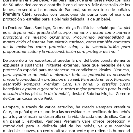
Durante la Feria del Bebé, Pampers marca de la empresa P&G con más
de 50 años dedicados a contribuir con el sano y feliz desarrollo de los
bebés, presentó a las mamás de Panamá, su nueva línea de pañales
Premium Care,
creados con tecnología de punta que ofrece una
protección 5 estrellas para la piel más delicada, la de un bebé.
La Doctora Diana Santiago, Dermatóloga Pediátrica, señaló que “
la piel
es el órgano más grande del cuerpo humano y actúa como barrera
protectora de nuestro organismo. Procurando permeabilidad al
manto ácido al sistema inmunitario cutáneo, como también aumento
de la melanina como protector solar, y la vasodilatación para
proporcionar sudor y la vasoconstricción para proteger del frio. ”
De acuerdo a los expertos, al quedar la piel del bebé constantemente
expuesta a sustancias irritantes externas, hace que necesite de una
protección especial para mantenerse en condiciones ideales.
“Por eso,
para ayudar a un bebé a alcanzar todo su potencial es necesario
ofrecerle comodidad y protección a su piel. Pensando en eso, Pampers
desarrolló Pampers Premium Care, un pañal 5 estrellas cuyos
beneficios ayudan a garantizar nuestra mejor protección para la más
delicada de las pieles: la de tu bebé”
, destacó Sabrina Mujica, Gerente
de Comunicaciones de P&G.
Pampers, a través de varios estudios, ha creado Pampers Premium
Care, un pañal que responde a las necesidades específicas de los bebés
para lograr el máximo desarrollo en la vida de cada uno de ellos. Como
un pañal 5 estrellas, Pampers Premium Care ofrece protección y
comodidad para la delicada piel de los bebés, ya que combina
materiales suaves, un centro ultra absorbente que retiene la humedad