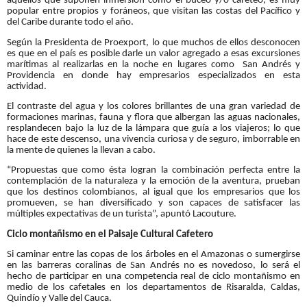
aquellos que suponen inmersión como el buceo y/o careteo, es muy
popular entre propios y foráneos, que visitan las costas del Pacífico y
del Caribe durante todo el año.
Según la Presidenta de Proexport, lo que muchos de ellos desconocen
es que en el país es posible darle un valor agregado a esas excursiones
marítimas al realizarlas en la noche en lugares como San Andrés y
Providencia en donde hay empresarios especializados en esta
actividad.
El contraste del agua y los colores brillantes de una gran variedad de
formaciones marinas, fauna y flora que albergan las aguas nacionales,
resplandecen bajo la luz de la lámpara que guía a los viajeros; lo que
hace de este descenso, una vivencia curiosa y de seguro, imborrable en
la mente de quienes la llevan a cabo.
“Propuestas que como ésta logran la combinación perfecta entre la
contemplación de la naturaleza y la emoción de la aventura, prueban
que los destinos colombianos, al igual que los empresarios que los
promueven, se han diversificado y son capaces de satisfacer las
múltiples expectativas de un turista”, apuntó Lacouture.
Ciclo montañismo en el Paisaje Cultural Cafetero
Si caminar entre las copas de los árboles en el Amazonas o sumergirse
en las barreras coralinas de San Andrés no es novedoso, lo será el
hecho de participar en una competencia real de ciclo montañismo en
medio de los cafetales en los departamentos de Risaralda, Caldas,
Quindío y Valle del Cauca.