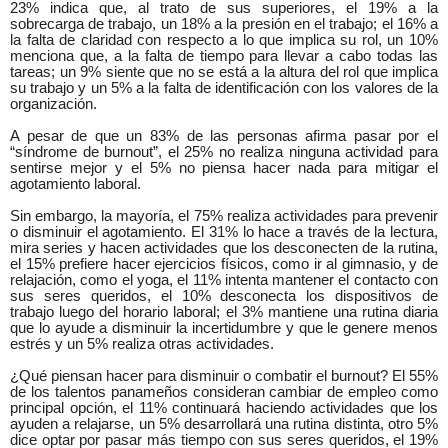
23% indica que, al trato de sus superiores, el 19% a la
sobrecarga de trabajo, un 18% a la presión en el trabajo; el 16% a
la falta de claridad con respecto a lo que implica su rol, un 10%
menciona que, a la falta de tiempo para llevar a cabo todas las
tareas; un 9% siente que no se está a la altura del rol que implica
su trabajo y un 5% a la falta de identificación con los valores de la
organización.
A pesar de que un 83% de las personas afirma pasar por el
“síndrome de burnout”, el 25% no realiza ninguna actividad para
sentirse mejor y el 5% no piensa hacer nada para mitigar el
agotamiento laboral.
Sin embargo, la mayoría, el 75% realiza actividades para prevenir
o disminuir el agotamiento. El 31% lo hace a través de la lectura,
mira series y hacen actividades que los desconecten de la rutina,
el 15% prefiere hacer ejercicios físicos, como ir al gimnasio, y de
relajación, como el yoga, el 11% intenta mantener el contacto con
sus seres queridos, el 10% desconecta los dispositivos de
trabajo luego del horario laboral; el 3% mantiene una rutina diaria
que lo ayude a disminuir la incertidumbre y que le genere menos
estrés y un 5% realiza otras actividades.
¿Qué piensan hacer para disminuir o combatir el burnout? El 55%
de los talentos panameños consideran cambiar de empleo como
principal opción, el 11% continuará haciendo actividades que los
ayuden a relajarse, un 5% desarrollará una rutina distinta, otro 5%
dice optar por pasar más tiempo con sus seres queridos, el 19%