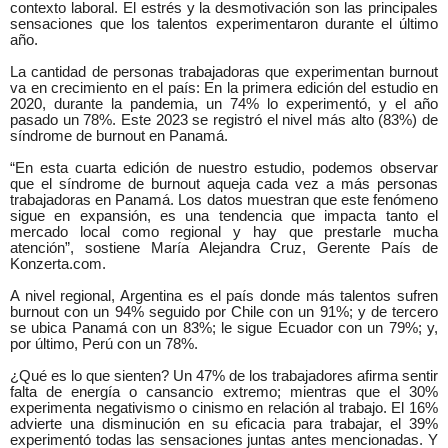
contexto laboral. El estrés y la desmotivación son las principales
sensaciones que los talentos experimentaron durante el último
año.
La cantidad de personas trabajadoras que experimentan burnout
va en crecimiento en el país: En la primera edición del estudio en
2020, durante la pandemia, un 74% lo experimentó, y el año
pasado un 78%. Este 2023 se registró el nivel más alto (83%) de
síndrome de burnout en Panamá.
“En esta cuarta edición de nuestro estudio, podemos observar
que el síndrome de burnout aqueja cada vez a más personas
trabajadoras en Panamá. Los datos muestran que este fenómeno
sigue en expansión, es una tendencia que impacta tanto el
mercado local como regional y hay que prestarle mucha
atención”, sostiene María Alejandra Cruz, Gerente País de
Konzerta.com.
A nivel regional, Argentina es el país donde más talentos sufren
burnout con un 94% seguido por Chile con un 91%; y de tercero
se ubica Panamá con un 83%; le sigue Ecuador con un 79%; y,
por último, Perú con un 78%.
¿Qué es lo que sienten? Un 47% de los trabajadores afirma sentir
falta de energía o cansancio extremo; mientras que el 30%
experimenta negativismo o cinismo en relación al trabajo. El 16%
advierte una disminución en su eficacia para trabajar, el 39%
experimentó todas las sensaciones juntas antes mencionadas. Y