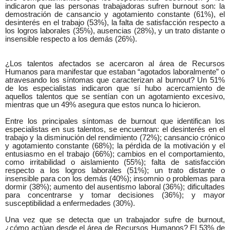
indicaron que las personas trabajadoras sufren burnout son: la
demostración de cansancio y agotamiento constante (61%), el
desinterés en el trabajo (53%), la falta de satisfacción respecto a
los logros laborales (35%), ausencias (28%), y un trato distante o
insensible respecto a los demás (26%).
¿Los talentos afectados se acercaron al área de Recursos
Humanos para manifestar que estaban “agotados laboralmente” o
atravesando los síntomas que caracterizan al burnout? Un 51%
de los especialistas indicaron que sí hubo acercamiento de
aquellos talentos que se sentían con un agotamiento excesivo,
mientras que un 49% asegura que estos nunca lo hicieron.
Entre los principales síntomas de burnout que identifican los
especialistas en sus talentos, se encuentran: el desinterés en el
trabajo y la disminución del rendimiento (72%); cansancio crónico
y agotamiento constante (68%); la pérdida de la motivación y el
entusiasmo en el trabajo (66%); cambios en el comportamiento,
como irritabilidad o aislamiento (55%); falta de satisfacción
respecto a los logros laborales (51%); un trato distante o
insensible para con los demás (40%); insomnio o problemas para
dormir (38%); aumento del ausentismo laboral (36%); dificultades
para concentrarse y tomar decisiones (36%); y mayor
susceptibilidad a enfermedades (30%).
Una vez que se detecta que un trabajador sufre de burnout,
¿cómo actúan desde el área de Recursos Humanos? El 53% de