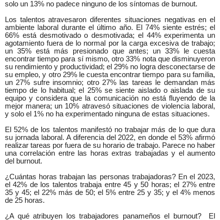
solo un 13% no padece ninguno de los síntomas de burnout.
Los talentos atravesaron diferentes situaciones negativas en el
ambiente laboral durante el último año. El 74% siente estrés; el
66% está desmotivado o desmotivada; el 44% experimenta un
agotamiento fuera de lo normal por la carga excesiva de trabajo;
un 35% está más presionado que antes; un 33% le cuesta
encontrar tiempo para sí mismo, otro 33% nota que disminuyeron
su rendimiento y productividad; el 29% no logra desconectarse de
su empleo, y otro 29% le cuesta encontrar tiempo para su familia,
un 27% sufre insomnio; otro 27% las tareas le demandan más
tiempo de lo habitual; el 25% se siente aislado o aislada de su
equipo y considera que la comunicación no está fluyendo de la
mejor manera; un 10% atravesó situaciones de violencia laboral,
y solo el 1% no ha experimentado ninguna de estas situaciones.
El 52% de los talentos manifestó no trabajar más de lo que dura
su jornada laboral. A diferencia del 2022, en donde el 53% afirmó
realizar tareas por fuera de su horario de trabajo. Parece no haber
una correlación entre las horas extras trabajadas y el aumento
del burnout.
¿Cuántas horas trabajan las personas trabajadoras? En el 2023,
el 42% de los talentos trabaja entre 45 y 50 horas; el 27% entre
35 y 45; el 22% más de 50; el 5% entre 25 y 35; y el 4% menos
de 25 horas.
¿A qué atribuyen los trabajadores panameños el burnout?
El