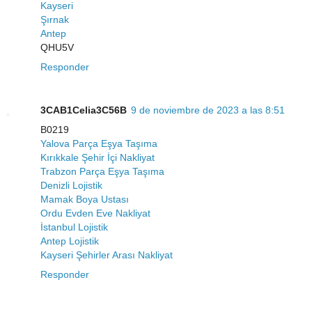
Kayseri
Şırnak
Antep
QHU5V
Responder
3CAB1Celia3C56B
9 de noviembre de 2023 a las 8:51
B0219
Yalova Parça Eşya Taşıma
Kırıkkale Şehir İçi Nakliyat
Trabzon Parça Eşya Taşıma
Denizli Lojistik
Mamak Boya Ustası
Ordu Evden Eve Nakliyat
İstanbul Lojistik
Antep Lojistik
Kayseri Şehirler Arası Nakliyat
Responder