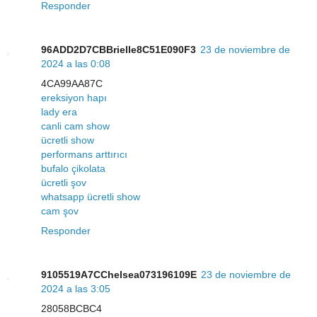
Responder
96ADD2D7CBBrielle8C51E090F3
23 de noviembre de
2024 a las 0:08
4CA99AA87C
ereksiyon hapı
lady era
canli cam show
ücretli show
performans arttırıcı
bufalo çikolata
ücretli şov
whatsapp ücretli show
cam şov
Responder
9105519A7CChelsea073196109E
23 de noviembre de
2024 a las 3:05
28058BCBC4