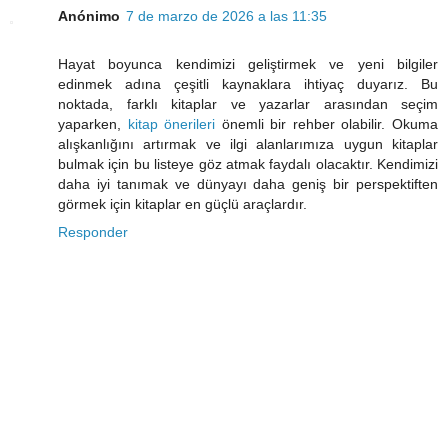
Anónimo
7 de marzo de 2026 a las 11:35
Hayat boyunca kendimizi geliştirmek ve yeni bilgiler
edinmek adına çeşitli kaynaklara ihtiyaç duyarız. Bu
noktada, farklı kitaplar ve yazarlar arasından seçim
yaparken,
kitap önerileri
önemli bir rehber olabilir. Okuma
alışkanlığını artırmak ve ilgi alanlarımıza uygun kitaplar
bulmak için bu listeye göz atmak faydalı olacaktır. Kendimizi
daha iyi tanımak ve dünyayı daha geniş bir perspektiften
görmek için kitaplar en güçlü araçlardır.
Responder