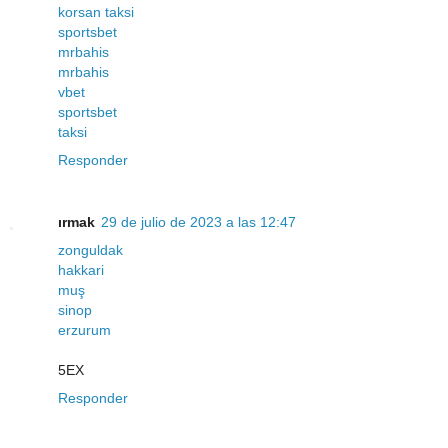
korsan taksi
sportsbet
mrbahis
mrbahis
vbet
sportsbet
taksi
Responder
ırmak
29 de julio de 2023 a las 12:47
zonguldak
hakkari
muş
sinop
erzurum
5EX
Responder