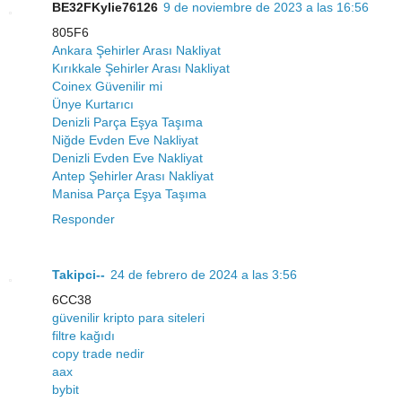
BE32FKylie76126
9 de noviembre de 2023 a las 16:56
805F6
Ankara Şehirler Arası Nakliyat
Kırıkkale Şehirler Arası Nakliyat
Coinex Güvenilir mi
Ünye Kurtarıcı
Denizli Parça Eşya Taşıma
Niğde Evden Eve Nakliyat
Denizli Evden Eve Nakliyat
Antep Şehirler Arası Nakliyat
Manisa Parça Eşya Taşıma
Responder
Takipci--
24 de febrero de 2024 a las 3:56
6CC38
güvenilir kripto para siteleri
filtre kağıdı
copy trade nedir
aax
bybit