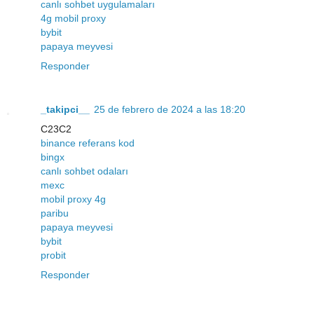
canlı sohbet uygulamaları
4g mobil proxy
bybit
papaya meyvesi
Responder
_takipci__
25 de febrero de 2024 a las 18:20
C23C2
binance referans kod
bingx
canlı sohbet odaları
mexc
mobil proxy 4g
paribu
papaya meyvesi
bybit
probit
Responder