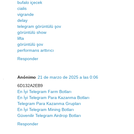
bufalo içecek
cialis
vigrande
delay
telegram görüntülü şov
görüntülü show
lifta
görüntülü şov
performans arttırıcı
Responder
Anónimo
21 de marzo de 2025 a las 0:06
6D132A2EB9
En İyi Telegram Farm Botları
En İyi Telegram Para Kazanma Botları
Telegram Para Kazanma Grupları
En İyi Telegram Mining Botları
Güvenilir Telegram Airdrop Botları
Responder