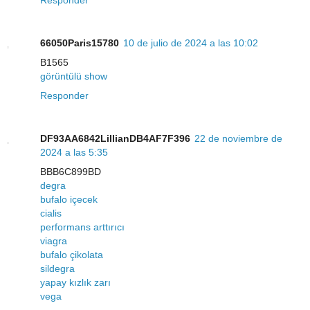
Responder
66050Paris15780
10 de julio de 2024 a las 10:02
B1565
görüntülü show
Responder
DF93AA6842LillianDB4AF7F396
22 de noviembre de
2024 a las 5:35
BBB6C899BD
degra
bufalo içecek
cialis
performans arttırıcı
viagra
bufalo çikolata
sildegra
yapay kızlık zarı
vega