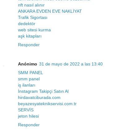
nft nasıl alınır
ANKARA EVDEN EVE NAKLİYAT
Trafik Sigortası
dedektör
web sitesi kurma
aşk kitapları
Responder
Anónimo
31 de mayo de 2022 a las 13:40
SMM PANEL
smm panel
iş ilanları
İnstagram Takipçi Satın Al
hirdavatciburada.com
beyazesyateknikservisi.com.tr
SERVİS
jeton hilesi
Responder