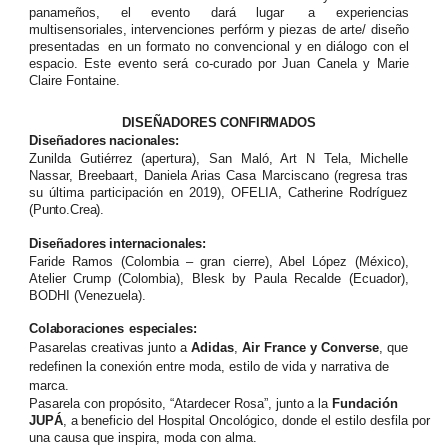
panameños, el evento
dará
lugar
a experiencias
multisensoriales, intervenciones perfórm y piezas de arte/ diseño
presentadas
en un formato no convencional y en diálogo con el
espacio. Este evento será co-curado por Juan Canela y Marie
Claire Fontaine.
DISEÑADORES
CONFIRMADOS
Diseñadores
nacionales:
Zunilda Gutiérrez (apertura), San Maló, Art N Tela, Michelle
Nassar, Breebaart, Daniela Arias Casa Marciscano (regresa tras
su última participación en
2019),
OFELIA,
Catherine
Rodríguez
(Punto.Crea).
Diseñadores
internacionales:
Faride Ramos (Colombia – gran cierre), Abel López (México),
Atelier
Crump
(Colombia),
Blesk by Paula Recalde (Ecuador),
BODHI (Venezuela).
Colaboraciones
especiales:
Pasarelas creativas junto a
Adidas
,
Air France y Converse
, que
redefinen la conexión entre moda, estilo de vida y narrativa de
marca.
Pasarela con propósito, “Atardecer Rosa”,
junto
a
la
Fundación
JUPÁ
,
a
beneficio
del
Hospital Oncológico, donde el estilo desfila por
una causa que inspira, moda con alma.