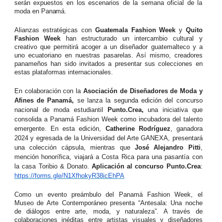
serán expuestos en los escenarios de la semana oficial de la
moda en
Panamá.
Alianzas estratégicas con
Guatemala Fashion Week
y
Quito
Fashion
Week
han
estructurado un intercambio cultural y
creativo que permitirá acoger a un diseñador guatemalteco y a
uno ecuatoriano en nuestras pasarelas. Así mismo, creadores
panameños han sido invitados a presentar sus colecciones en
estas plataformas internacionales.
En colaboración con la
Asociación de Diseñadores de Moda y
Afines
de
Panamá,
se
lanza la segunda edición del concurso
nacional de moda estudiantil
Punto.Crea,
una iniciativa que
consolida a Panamá Fashion Week como incubadora del talento
emergente. En esta edición,
Catherine Rodríguez
, ganadora
2024 y egresada de la Universidad del Arte GANEXA, presentará
una colección cápsula, mientras que
José Alejandro Pitti
,
mención honorífica, viajará a Costa Rica para una pasantía con
la casa
Toribio
&
Donato.
Aplicación
al
concurso Punto.Crea
:
https://forms.gle/N1XfhokyR38icEhPA
Como un evento preámbulo del Panamá Fashion Week, el
Museo de Arte Contemporáneo presenta “Antesala: Una noche
de diálogos entre arte, moda, y naturaleza”. A través de
colaboraciones inéditas entre artistas visuales y diseñadores