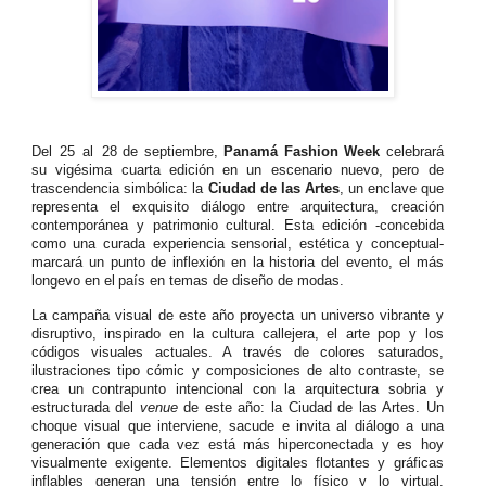
Del
25
al
28 de septiembre,
Panamá Fashion Week
celebrará
su vigésima cuarta edición en un escenario nuevo, pero de
trascendencia simbólica: la
Ciudad
de
las
Artes
,
un
enclave
que
representa el exquisito diálogo entre arquitectura, creación
contemporánea y patrimonio cultural. Esta edición -concebida
como
una
curada
experiencia
sensorial,
estética
y
conceptual-
marcará un punto de inflexión en la historia del evento, el más
longevo
en
el
país
en
temas
de diseño de modas.
La campaña visual de este año proyecta un universo vibrante y
disruptivo, inspirado en la cultura callejera, el arte pop y los
códigos visuales actuales. A través de colores saturados,
ilustraciones tipo cómic y composiciones de alto contraste, se
crea un contrapunto intencional con la arquitectura sobria y
estructurada del
venue
de este año: la Ciudad de las Artes. Un
choque visual que interviene, sacude e invita al diálogo a una
generación que cada vez está más hiperconectada y es hoy
visualmente exigente. Elementos digitales flotantes y gráficas
inflables generan una tensión entre lo físico y lo virtual,