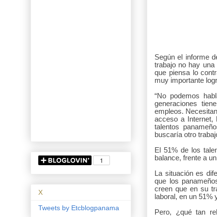
Según el informe 
trabajo no hay una 
que piensa lo cont
muy importante logra
“No podemos habla
generaciones tien
empleos. Necesitan 
acceso a Internet, 
talentos panameño
buscaría otro traba
El 51% de los tale
balance, frente a un
La situación es dif
que los panameños
creen que en su tra
X
laboral, en un 51% 
Tweets by Etcblogpanama
Pero, ¿qué tan re