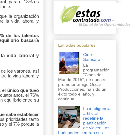
ral
, para el 18% es
tante.
que la organización
re la vida laboral y
9% de los talentos
quilibrio buscaría
Entradas populares
Cine:
la vida laboral y
Samsara
La
programación
de los varones, así
"Cines del
ntre la vida laboral y
Mundo 2015", de nuestro
promotor amigo Oscar
Producciones, ha sido un
 el
único que tuvo
éxito todo el año, y
cuatorianos, el 76%
continua...
 equilibrio entre su
La inteligencia
artificial
ue sabe establecer
redefine la
us prioridades tanto
planificación
o y el 7% porque la
de viajes: Los
huéspedes centran sus