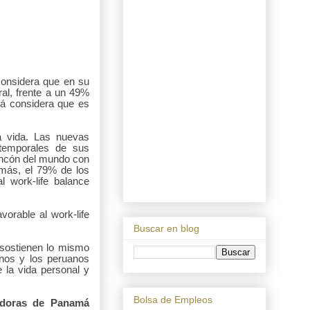
considera que en su
ral, frente a un 49%
má considera que es
a vida. Las nuevas
-temporales de sus
rincón del mundo con
s más, el 79% de los
 work-life balance
orable al work-life
Buscar en blog
s sostienen lo mismo
nos y los peruanos
e la vida personal y
Bolsa de Empleos
adoras de Panamá