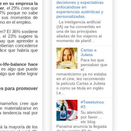
decisiones y expectativas
e en su empresa la
enfocándose en
er
,
el 29% cree que
experiencias auténticas y
17% porque no sabe
personalizadas.
eta sus momentos de
La inteligencia artificial
omo en el empleo.
(IA) se ha convertido en
una de las principales
uen? El 36% sostiene
aliadas de los viajeros al
, el 23% sugiere la
momento de planif...
 hay que aprender a
 deberían concederse
Cartas a
ice que habría que
Julieta
Para los que
-life-balance hace
pensaban que
 es algo que puede
el
algo que debe lograr
romanticismo ya no estaba
en el cine, les recomiendo
la película Cartas a Julieta
o como se titula en inglés
es para promover
Le...
#Tweetvinos
panameños cree que
#3
le materializarse en
Su atención,
 tendencia real por
por favor…
etc blog
Panamá anuncia la llegada
á la mayoría de los