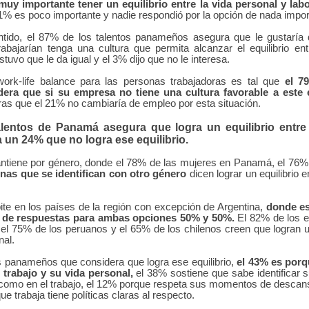
uy importante tener un equilibrio entre la vida personal y labo
 1% es poco importante y nadie respondió por la opción de nada impor
ido, el 87% de los talentos panameños asegura que le gustaría 
abajarían tenga una cultura que permita alcanzar el equilibrio ent
tuvo que le da igual y el 3% dijo que no le interesa.
work-life balance para las personas trabajadoras es tal que
el 7
ra que si su empresa no tiene una cultura favorable a este e
ras que el 21% no cambiaría de empleo por esta situación.
lentos de Panamá asegura que logra un equilibrio entre 
a un 24% que no logra ese equilibrio.
ntiene por género, donde el 78% de las mujeres en Panamá, el 76% 
nas que se identifican con otro género
dicen lograr un equilibrio e
ite en los países de la región con excepción de Argentina,
donde es
 de respuestas para ambas opciones 50% y 50%.
El 82% de los e
l 75% de los peruanos y el 65% de los chilenos creen que logran un
nal.
s panameños que considera que logra ese equilibrio,
el 43% es porq
l trabajo y su vida personal
,
el 38% sostiene que sabe identificar s
 como en el trabajo
, el 12% porque respeta sus momentos de descans
ue trabaja tiene políticas claras al respecto.