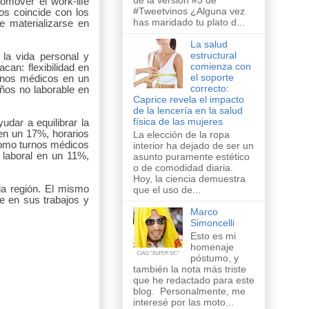
de la versión #3 de
omover el work-life
#Tweetvinos ¿Alguna vez
os coincide con los
has maridado tu plato d...
e materializarse en
La salud
estructural
 la vida personal y
comienza con
can: flexibilidad en
el soporte
rnos médicos en un
correcto:
ños no laborable en
Caprice revela el impacto
de la lencería en la salud
física de las mujeres
dar a equilibrar la
 en un 17%, horarios
La elección de la ropa
como turnos médicos
interior ha dejado de ser un
 laboral en un 11%,
asunto puramente estético
o de comodidad diaria.
Hoy, la ciencia demuestra
 la región. El mismo
que el uso de...
ce en sus trabajos y
Marco
Simoncelli
Esto es mi
homenaje
póstumo, y
también la nota más triste
que he redactado para este
blog. Personalmente, me
interesé por las moto...