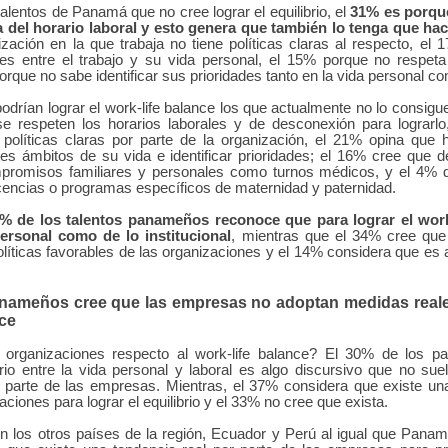
alentos de Panamá que no cree lograr el equilibrio, el
31% es porqu
a del horario laboral y esto genera que también lo tenga que hac
zación en la que trabaja no tiene políticas claras al respecto
, el 
ites entre el trabajo y su vida personal, el 15% porque no resp
rque no sabe identificar sus prioridades tanto en la vida personal c
rían lograr el work-life balance los que actualmente no lo consig
e respeten los horarios laborales y de desconexión para lograrlo
políticas claras por parte de la organización, el 21% opina que
tes ámbitos de su vida e identificar prioridades; el 16% cree que
promisos familiares y personales como turnos médicos, y el 4% d
icencias o programas específicos de maternidad y paternidad.
2% de los talentos panameños reconoce que para lograr el work
personal como de lo institucional
, mientras que el 34% cree que
olíticas favorables de las organizaciones y el 14% considera que es 
anameños cree que las empresas no adoptan medidas real
nce
organizaciones respecto al work-life balance? El 30% de los 
rio entre la vida personal y laboral es algo discursivo que no sue
 parte de las empresas. Mientras, el 37% considera que existe una
aciones para lograr el equilibrio y el 33% no cree que exista.
 los otros países de la región, Ecuador y Perú al igual que Panam