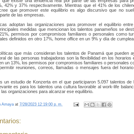
n que existe una tendencia real por parte de las empresas para pr
, 42% y 37% respectivamente. Mientras que el 41% de los chilen
ree que promover este equilibrio es algo discursivo que no suel
 parte de las empresas.
icas adoptan las organizaciones para promover el equilibrio entre
principales medidas que mencionan los talentos panameños se desta
n 21%, permisos por compromisos familiares o personales como tu
rales definidos en otro 17%, home office en un 9% y día de cumplea
políticas que más consideran los talentos de Panamá que pueden ayu
oral de las personas trabajadoras son la flexibilidad en los horarios
s en un 13%, los permisos por compromisos familiares o personales 
ermitir reuniones, correos, llamadas o mensajes fuera del horario
s un estudio de Konzerta en el que participaron 5.097 talentos de
evante es para los talentos una cultura favorable al work-life balan
as organizaciones para alcanzar ese equilibrio.
n Amaya
at
7/28/2023 12:19:00 p. m.
tarios: