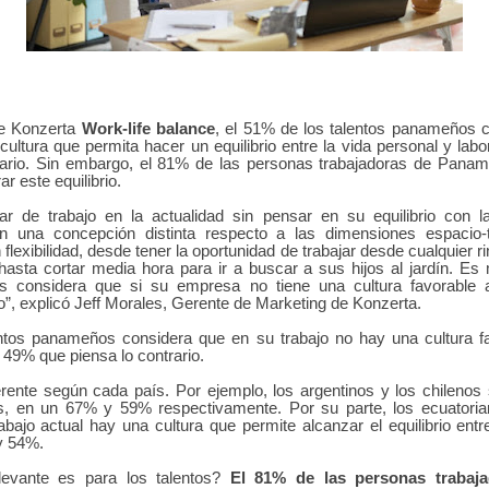
de Konzerta
Work-life balance
, el 51% de los talentos panameños 
cultura que permita hacer un equilibrio entre la vida personal y labo
rario. Sin embargo, el 81% de las personas trabajadoras de Pana
r este equilibrio.
r de trabajo en la actualidad sin pensar en su equilibrio con l
en una concepción distinta respecto a las dimensiones espacio
flexibilidad, desde tener la oportunidad de trabajar desde cualquier 
hasta cortar media hora para ir a buscar a sus hijos al jardín. E
s considera que si su empresa no tiene una cultura favorable al
jo”, explicó Jeff Morales, Gerente de Marketing de Konzerta.
ntos panameños considera que en su trabajo no hay una cultura fav
 49% que piensa lo contrario.
erente según cada país. Por ejemplo, los argentinos y los chileno
, en un 67% y 59% respectivamente. Por su parte, los ecuatoria
bajo actual hay una cultura que permite alcanzar el equilibrio entr
y 54%.
levante es para los talentos?
El 81% de las personas trabaj