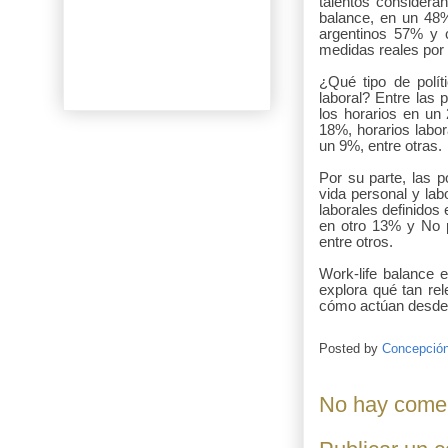
talentos considera
balance, en un 48%
argentinos 57% y c
medidas reales por
¿Qué tipo de polít
laboral? Entre las 
los horarios en u
18%, horarios labo
un 9%, entre otras.
Por su parte, las 
vida personal y lab
laborales definido
en otro 13% y No p
entre otros.
Work-life balance e
explora qué tan rel
cómo actúan desde l
Posted by
Concepció
No hay comen