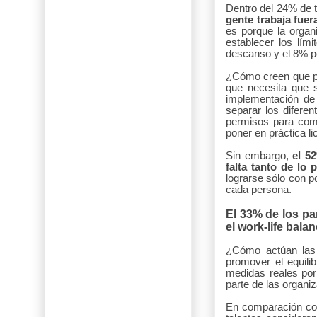
Dentro del 24% de t
gente trabaja fuer
es porque la organi
establecer los lím
descanso y el 8% po
¿Cómo creen que pod
que necesita que s
implementación de 
separar los diferen
permisos para com
poner en práctica l
Sin embargo,
el 5
falta tanto de lo 
lograrse sólo con p
cada persona.
El 33% de los p
el work-life bala
¿Cómo actúan las 
promover el equilib
medidas reales por
parte de las organiz
En comparación con