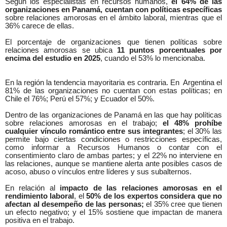
Según los especialistas en recursos humanos,
el 64% de las
organizaciones en Panamá, cuentan con políticas específicas
sobre relaciones amorosas en el ámbito laboral, mientras que el
36% carece de ellas.
El porcentaje de organizaciones que tienen políticas sobre
relaciones amorosas se ubica
11 puntos porcentuales por
encima del estudio en 2025
, cuando el 53% lo mencionaba.
En la región la tendencia mayoritaria es contraria. En
Argentina el
81% de las organizaciones no cuentan con estas políticas; en
Chile el 76%; Perú el 57%; y Ecuador el 50%.
Dentro de las organizaciones de Panamá en las que hay políticas
sobre relaciones amorosas en el trabajo;
el 48% prohíbe
cualquier vínculo romántico entre sus integrantes
; el 30% las
permite bajo ciertas condiciones o restricciones específicas,
como informar a Recursos Humanos o contar con el
consentimiento claro de ambas partes; y el 22% no interviene en
las relaciones, aunque se mantiene alerta ante posibles casos de
acoso, abuso o vínculos entre líderes y
sus subalternos
.
En relación al
impacto de las relaciones amorosas en el
rendimiento laboral
, el
50% de los expertos considera que no
afectan al desempeño de las personas;
el 35% cree que tienen
un efecto negativo; y el 15% sostiene que impactan de manera
positiva en el trabajo.