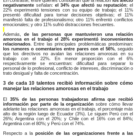
En contraste, entre quienes consideran que la relación
los afectó
negativamente
señalan:
el 34% que afectó su reputación
; el
22% experimentó tensiones con su equipo de trabajo; el 11%
presentó dificultad para tomar decisiones objetivas; el 11%
manifestó falta de profesionalismo; otro 11% enfrentó conflictos
emocionales; y otro 11% sufrió distracciones frecuentes.
Además,
de las personas que mantuvieron una relación
amorosa en el trabajo el 28% experimentó inconvenientes
relacionados
. Entre las principales problemáticas predominan:
los rumores o comentarios entre pares con el 56%
, seguido
que los directivos no avalan las relaciones amorosas en su
trabajo con el 22%. En menor proporción con el 6%
respectivamente se encuentran: dificultad para separar lo
personal de lo profesional, conflicto de intereses, discriminación o
trato desigual y falta de concentración.
3 de cada 10 talentos recibió información sobre cómo
manejar las relaciones amorosas en el trabajo
El
35% de las personas trabajadoras afirma que recibió
información por parte de la organización
sobre cómo llevar
adelante las relaciones amorosas en el trabajo, el porcentaje más
alto de la región luego de Ecuador (3%). Le siguen Perú con el
26%; Argentina con el 20%; y Chile con el 16% con el 84%;
Argentina con el 80%; y Perú con el 74%.
Respecto a la
posición de las organizaciones frente a las