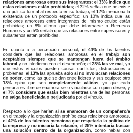
relaciones amorosas entre sus integrantes; el 33% indica que
estas relaciones están prohibidas
; el 32% señala que no existe
una política formal al respecto en su trabajo; el 12% menciona la
existencia de un protocolo específico; un 10% indica que las
relaciones amorosas entre integrantes del mismo equipo están
prohibidas; un 8% afirma que debe informarse a Recursos
Humanos y un 5% señala que las relaciones entre supervisores y
subalternos están prohibidas.
En cuanto a la percepción personal,
el 44%
de los talentos
considera que las relaciones amorosas en el trabajo
son
aceptables siempre que se mantengan fuera del ámbito
laboral
y no interfieran con el desempeño; el
23% las ve mal
, ya
que estos vínculos pueden causar conflictos, distracciones o
problemas; el
13%
las aprueba
solo si no involucran relaciones
de poder
, como las que se dan entre líderes y sus equipos; otro
13%
opina que son
completamente válidas
, ya que cada
persona es libre de enamorarse o vincularse con quien desee; y
el 7% considera que están bien
mientras
una de las personas
no salga beneficiada o perjudicada
por el vínculo.
Respecto a lo que harían
si se enamoran de un compañero/a
en el trabajo y la organización prohíbe esas relaciones amorosas,
el 42% de los talentos menciona que respetaría la política de
la empresa y no iniciaría la relación
; el
28% intentaría buscar
una solución dentro de la organización
, como hablar con