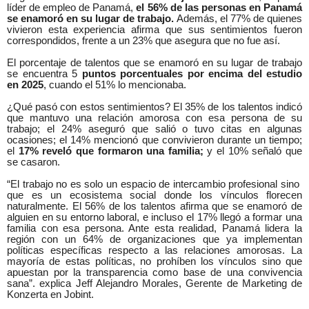
líder de empleo de Panamá,
el 56% de las personas en Panamá
se enamoró en su lugar de trabajo.
Además, el 77% de quienes
vivieron esta experiencia afirma que sus sentimientos fueron
correspondidos, frente a un 23% que asegura que no fue así.
El porcentaje de talentos que se enamoró en su lugar de trabajo
se encuentra 5
puntos porcentuales por encima del estudio
en 2025
, cuando el 51% lo mencionaba.
¿Qué pasó con estos sentimientos? El 35% de los talentos indicó
que mantuvo una relación amorosa con esa persona de su
trabajo; el 24% aseguró que salió o tuvo citas en algunas
ocasiones; el 14% mencionó que convivieron durante un tiempo;
el
17% reveló que formaron una familia;
y
el 10% señaló que
se casaron.
“El trabajo no es solo un espacio de intercambio profesional sino
que es un ecosistema social donde los vínculos florecen
naturalmente. El 56% de los talentos afirma que se enamoró de
alguien en su entorno laboral, e incluso el 17% llegó a formar una
familia con esa persona. Ante esta realidad, Panamá lidera la
región con un 64% de organizaciones que ya implementan
políticas específicas respecto a las relaciones amorosas. La
mayoría de estas políticas, no prohíben los vínculos sino que
apuestan por la transparencia como base de una convivencia
sana”. explica Jeff Alejandro Morales, Gerente de Marketing de
Konzerta en Jobint.