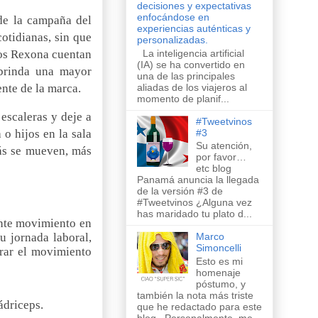
decisiones y expectativas
enfocándose en
 de la campaña del
experiencias auténticas y
otidianas, sin que
personalizadas.
La inteligencia artificial
tos Rexona cuentan
(IA) se ha convertido en
brinda una mayor
una de las principales
aliadas de los viajeros al
ente de la marca.
momento de planif...
scaleras y deje a
#Tweetvinos
#3
 o hijos en la sala
Su atención,
más se mueven, más
por favor…
etc blog
Panamá anuncia la llegada
de la versión #3 de
#Tweetvinos ¿Alguna vez
has maridado tu plato d...
ante movimiento en
u jornada laboral,
Marco
Simoncelli
rar el movimiento
Esto es mi
homenaje
póstumo, y
también la nota más triste
ádriceps.
que he redactado para este