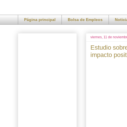
Página principal
Bolsa de Empleos
Notic
viernes, 11 de noviemb
Estudio sobr
impacto posit