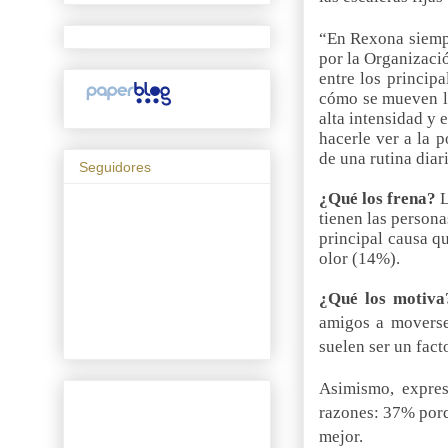
“En Rexona siempr
por la Organizaci
entre los princip
cómo se mueven lo
alta intensidad y 
hacerle ver a la 
de una rutina diar
Seguidores
¿Qué los frena?
L
tienen las person
principal causa q
olor (14%).
¿Qué los motiva
amigos a moverse
suelen ser un fac
Asimismo, expres
razones: 37% porq
mejor.