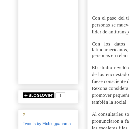
Con el paso del t
personas se mueva
líder de antitrans
Con los datos 
latinoamericanos, 
personas en relac
El estudio reveló
de los encuestado
fuese consciente 
Rexona considera 
promover pequeñas
también la social.
Al consultarles s
X
pronunciaron a fa
Tweets by Etcblogpanama
las escaleras fija