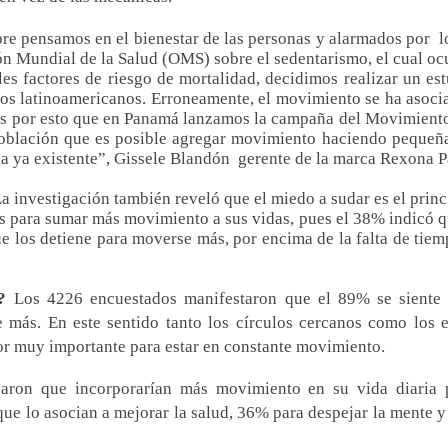
e pensamos en el bienestar de las personas y alarmados por
l
ón Mundial de la Salud (OMS) sobre el sedentarismo, el cual ocu
ales factores de riesgo de mortalidad, decidimos realizar un es
s latinoamericanos. Erroneamente, el movimiento se ha asocia
es por
esto que en Panamá lanzamos la campaña del Movimiento
población que es posible agregar movimiento haciendo pequeñ
ia ya existente”,
Gissele Blandón
gerente de la marca Rexona 
a investigación también reveló que el miedo a sudar es el prin
as para sumar más movimiento a sus vidas, pues el 38% indicó 
ue los detiene para moverse más, por encima de la falta de tiem
?
Los 4226 encuestados manifestaron que el 89% se siente
 más. En este sentido tanto los círculos cercanos como los e
tor muy importante para estar en constante movimiento.
aron que incorporarían más movimiento en su vida diaria p
ue lo asocian a mejorar la salud, 36% para despejar la mente y