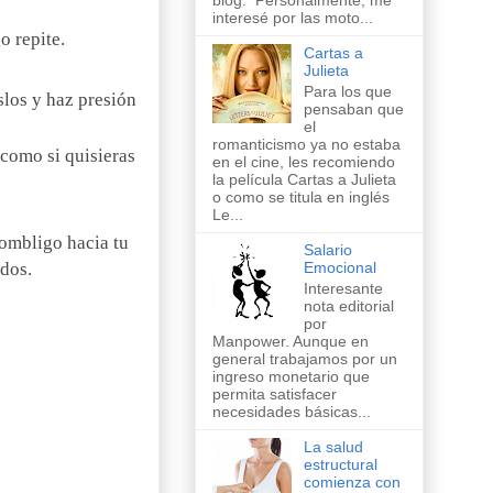
blog. Personalmente, me
interesé por las moto...
o repite.
Cartas a
Julieta
Para los que
slos y haz presión
pensaban que
el
romanticismo ya no estaba
, como si quisieras
en el cine, les recomiendo
la película Cartas a Julieta
o como se titula en inglés
Le...
 ombligo hacia tu
Salario
dos.
Emocional
Interesante
nota editorial
por
Manpower. Aunque en
general trabajamos por un
ingreso monetario que
permita satisfacer
necesidades básicas...
La salud
estructural
comienza con