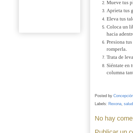
Mueve tus pi
Aprieta tus 
Eleva tus ta
Coloca un li
hacia adentr
Presiona tus 
romperla.
Trata de lev
Siéntate en 
columna tant
Posted by
Concepció
Labels:
Rexona
,
salud
No hay comen
Publicar un 