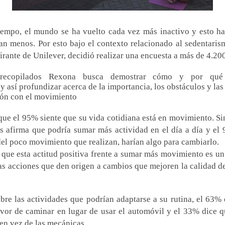
iempo, el mundo se ha vuelto cada vez más inactivo y esto h
n menos. Por esto bajo el contexto relacionado al sedentari
pirante de Unilever, decidió realizar una encuesta a más de 4.20
recopilados Rexona busca demostrar cómo y por qu
y así profundizar acerca de la importancia, los obstáculos y las
ión con el movimiento
 que el 95% siente que su vida cotidiana está en movimiento. S
s afirma que podría sumar más actividad en el día a día y el
del poco movimiento que realizan, harían algo para cambiarlo.
que esta actitud positiva frente a sumar más movimiento es un t
 acciones que den origen a cambios que mejoren la calidad de
obre las actividades que podrían adaptarse a su rutina, el 63% 
vor de caminar en lugar de usar el automóvil y el 33% dice q
s en vez de las mecánicas.