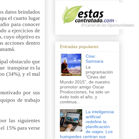
os datos brindados
pa el cuarto lugar
tudio para conocer
do a ejercicios de
, cuyo objetivo es
as acciones dentro
Entradas populares
Panamá.
Cine:
cipal obstaculo que
Samsara
La
que
transpirar es la
programación
po (34%), y el mal
"Cines del
Mundo 2015", de nuestro
promotor amigo Oscar
Producciones, ha sido un
 motivado por sus
éxito todo el año, y
quipos de trabajo
continua...
La inteligencia
artificial
or las siguientes
redefine la
planificación
 el 15% para verse
de viajes: Los
huéspedes centran sus