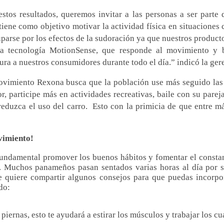
stos resultados, queremos invitar a las personas a ser parte
iene como objetivo motivar la actividad física en situaciones c
parse por los efectos de la sudoración ya que nuestros produc
va tecnología MotionSense, que responde al movimiento y 
ura a nuestros consumidores durante todo el día.” indicó la ger
vimiento Rexona busca que la población use más seguido las e
r, participe más en actividades recreativas, baile con su pareja
reduzca el uso del carro.
Esto con la primicia de que entre 
vimiento!
fundamental promover los buenos hábitos y fomentar el const
. Muchos panameños pasan sentados varias horas al día por s
e quiere compartir algunos consejos para que puedas incorpo
do:
 piernas, esto te ayudará a estirar los músculos y trabajar los cu