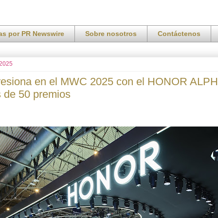
ias por PR Newswire
Sobre nosotros
Contáctenos
 2025
esiona en el MWC 2025 con el HONOR ALP
 de 50 premios