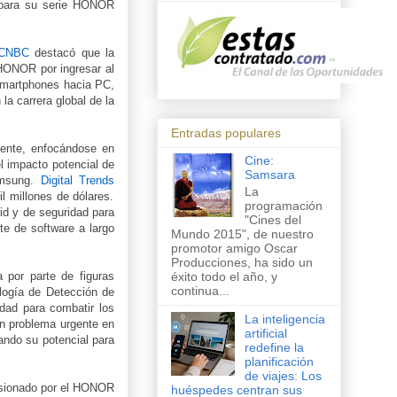
d para su serie HONOR
CNBC
destacó que la
 HONOR por ingresar al
smartphones hacia PC,
a carrera global de la
Entradas populares
ente, enfocándose en
Cine:
l impacto potencial de
Samsara
amsung.
Digital Trends
La
 millones de dólares.
programación
id y de seguridad para
"Cines del
te de software a largo
Mundo 2015", de nuestro
promotor amigo Oscar
Producciones, ha sido un
éxito todo el año, y
 por parte de figuras
continua...
logía de Detección de
ad para combatir los
La inteligencia
un problema urgente en
artificial
ando su potencial para
redefine la
planificación
de viajes: Los
resionado por el HONOR
huéspedes centran sus