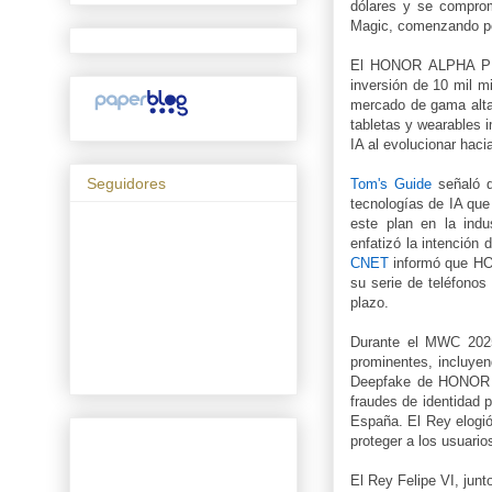
dólares y se comprom
Magic, comenzando po
El HONOR ALPHA PLAN
inversión de 10 mil m
mercado de gama alt
tabletas y wearables 
IA al evolucionar haci
Seguidores
Tom's Guide
señaló q
tecnologías de IA que
este plan en la ind
enfatizó la intenció
CNET
informó que HON
su serie de teléfonos
plazo.
Durante el MWC 2025,
prominentes, incluye
Deepfake de HONOR d
fraudes de identidad 
España. El Rey elogió
proteger a los usuari
El Rey Felipe VI, jun