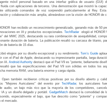
agente móvil personal basado en una interfaz gráfica de usuario (GUI)
 fluida con aplicaciones de terceros. Una demostración que mostró la capac
nte utilizando comandos de voz sorprendió particularmente al Rey. Esta
gración y colaboración más amplia, alineándose con la visión de HONOR de 
HONOR han recibido un reconocimiento generalizado, ganando más de 50 pr
ovaciones en IA y productos excepcionales.
TechRadar
elogió el HONOR 
nte" del MWC 2025, destacando su rara combinación de asequibilidad, compat
onante duración de batería. La publicación resaltó su carcasa de titanio, 
ón de batería de 15 días.
bió elogios por su diseño excepcional y su rendimiento.
Tom’s Guide
aplau
ir con el iPad de Apple, destacando su impresionante pantalla, larga duración
con IA.
Android Authority
destacó que el Pad V9 es "potente, bellamente dise
esaltó que las especificaciones del Pad V9 son sólidas en todos los as
ucha memoria RAM, una batería enorme y carga rápida.
en también recibieron críticas positivas por su diseño abierto y cali
s "Mejores Auriculares" del evento por
TechRadar
, los auriculares fu
de audio, un bajo más rico que la mayoría de los competidores, cancela
r IA y un diseño delgado y portátil.
GadgetMatch
destacó la comodidad de l
 sonido, especialmente el bajo, que fue descrito como "potente" y compar
n el mercado.