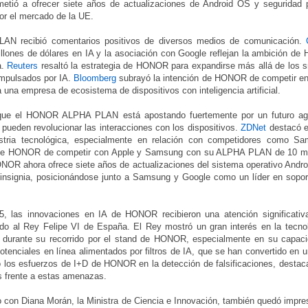
etió a ofrecer siete años de actualizaciones de Android OS y segurida
r el mercado de la UE.
 recibió comentarios positivos de diversos medios de comunicación.
illones de dólares en IA y la asociación con Google reflejan la ambición de
a.
Reuters
resaltó la estrategia de HONOR para expandirse más allá de los 
impulsados por IA.
Bloomberg
subrayó la intención de HONOR de competir en l
a una empresa de ecosistema de dispositivos con inteligencia artificial.
ue el HONOR ALPHA PLAN está apostando fuertemente por un futuro ag
 pueden revolucionar las interacciones con los dispositivos.
ZDNet
destacó e
ustria tecnológica, especialmente en relación con competidores como S
n de HONOR de competir con Apple y Samsung con su ALPHA PLAN de 10 mil
OR ahora ofrece siete años de actualizaciones del sistema operativo Andro
 insignia, posicionándose junto a Samsung y Google como un líder en sopor
 las innovaciones en IA de HONOR recibieron una atención significativa
ndo al Rey Felipe VI de España. El Rey mostró un gran interés en la tecno
urante su recorrido por el stand de HONOR, especialmente en su capacid
potenciales en línea alimentados por filtros de IA, que se han convertido en 
 los esfuerzos de I+D de HONOR en la detección de falsificaciones, destac
os frente a estas amenazas.
to con Diana Morán, la Ministra de Ciencia e Innovación, también quedó imp