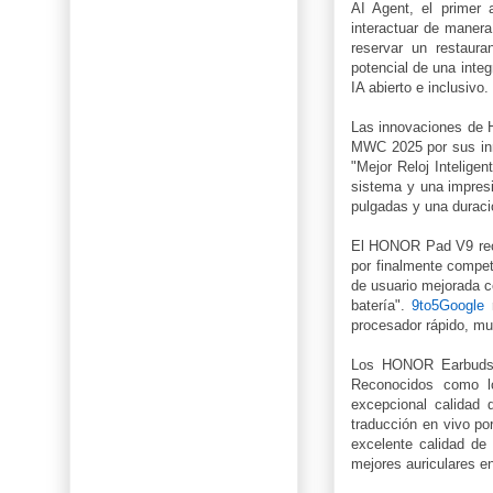
AI Agent, el primer 
interactuar de manera
reservar un restaura
potencial de una inte
IA abierto e inclusivo.
Las innovaciones de 
MWC 2025 por sus inn
"Mejor Reloj Intelige
sistema y una impresi
pulgadas y una duraci
El HONOR Pad V9 reci
por finalmente compet
de usuario mejorada 
batería".
9to5Google
r
procesador rápido, m
Los HONOR Earbuds Op
Reconocidos como lo
excepcional calidad 
traducción en vivo po
excelente calidad de
mejores auriculares e