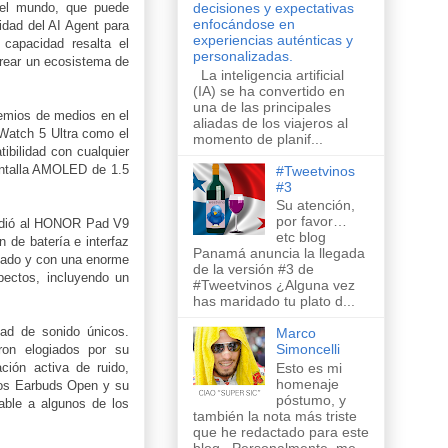
decisiones y expectativas
 del mundo, que puede
enfocándose en
idad del AI Agent para
experiencias auténticas y
 capacidad resalta el
personalizadas.
crear un ecosistema de
La inteligencia artificial
(IA) se ha convertido en
una de las principales
emios de medios en el
aliadas de los viajeros al
Watch 5 Ultra como el
momento de planif...
ibilidad con cualquier
pantalla AMOLED de 1.5
#Tweetvinos
#3
Su atención,
por favor…
dió al HONOR Pad V9
etc blog
 de batería e interfaz
Panamá anuncia la llegada
ñado y con una enorme
de la versión #3 de
pectos, incluyendo un
#Tweetvinos ¿Alguna vez
has maridado tu plato d...
dad de sonido únicos.
Marco
Simoncelli
eron elogiados por su
ción activa de ruido,
Esto es mi
homenaje
os Earbuds Open y su
póstumo, y
able a algunos de los
también la nota más triste
que he redactado para este