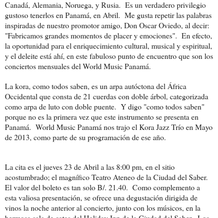
Canadá, Alemania, Noruega, y Rusia.
Es un verdadero privilegio
gustoso tenerlos en Panamá, en Abril.
Me gusta repetir las palabras
inspiradas de nuestro promotor amigo, Don Oscar Oviedo, al decir:
"Fabricamos grandes momentos de placer y emociones".
En efecto,
la oportunidad para el enriquecimiento cultural, musical y espiritual,
y el deleite está ahí, en este fabuloso punto de encuentro que son los
conciertos mensuales del World Music Panamá.
La kora, como todos saben, es un arpa autóctona del África
Occidental que consta de 21 cuerdas con doble árbol, categorizada
como arpa de luto con doble puente.
Y digo "como todos saben"
porque no es la primera vez que este instrumento se presenta en
Panamá.
World Music Panamá nos trajo el Kora Jazz Trío en Mayo
de 2013, como parte de su programación de ese año.
La cita es el jueves 23 de Abril a las 8:00 pm, en el sitio
acostumbrado; el magnífico Teatro Ateneo de la Ciudad del Saber.
El valor del boleto es tan solo B/. 21.40.
Como complemento a
esta valiosa presentación, se ofrece una degustación dirigida de
vinos la noche anterior al concierto, junto con los músicos, en la
hermosa sala de catas del Holiday Inn de la Ciudad del Saber.
Los