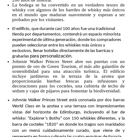
La bodega se ha convertido en un verdadero tesoro de
whisky con algunos de los barriles de whisky más únicos
en el mundo que maduran suavemente y esperan a ser
probados por los visitantes.
El edificio, que durante casi 100 a
ñ
os fue una tradicional
tienda por departamentos, contendr
á
un espacio minorista
experimental de
ú
ltima generaci
ó
n, donde los compradores
pueden seleccionar entre los whiskies m
á
s
ú
nicos y
exclusivos, llenar botellas directamente de las barricas y
para personalización.
grabarlas
Johnnie Walker Princes Street abre sus puertas con un
premio de oro de Green Tourism, el más alto galardón de
sostenibilidad para una atracción turística. El edificio
incluye jardineras en la terraza de la azotea que
proporcionarán hierbas frescas para infusiones y
decoraciones para los cocteles, una cubierta de techo de
sedum y cajas de pájaros para fomentar la biodiversidad.
Johnnie Walker Princes Street está coronada por dos barras
World Class en la azotea y una terraza con impresionantes
vistas del horizonte de Edimburgo, incluyendo el bar de
whisky: “Explorer’s Bothy” con 150 whiskies diferentes, y la
barra de cocteles “1820” en donde los tragos son maridados
con un menú cuidadosamente curado, que viene de y
representa en forma culinaria las cuatro esquinas de Escocia.