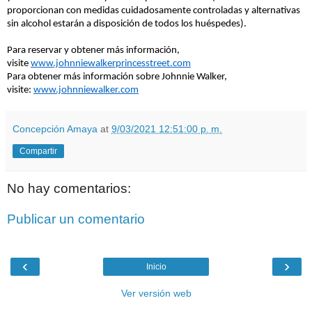
proporcionan con medidas cuidadosamente controladas y alternativas
sin alcohol estar
á
n a disposici
ó
n de todos los hu
éspedes).
Para reservar y obtener m
á
s informaci
ón,
visite
www.johnniewalkerprincesstreet.com
Para obtener m
á
s informaci
ó
n sobre Johnnie Walker,
visite:
www.johnniewalker.com
Concepción Amaya
at
9/03/2021 12:51:00 p. m.
Compartir
No hay comentarios:
Publicar un comentario
‹
›
Inicio
Ver versión web