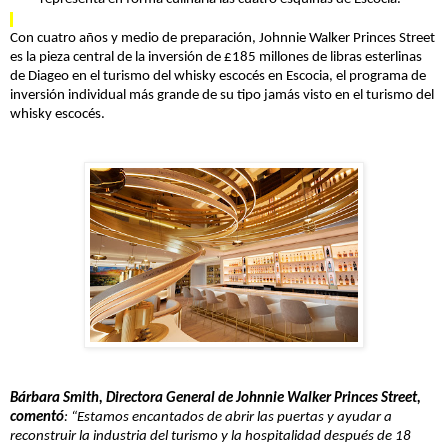
Con cuatro a
ñ
os y medio de preparaci
ó
n, Johnnie Walker Princes Street
es la pieza central de la inversi
ó
n de
£
185 millones de libras esterlinas
de Diageo en el turismo del whisky escoc
é
s en Escocia, el programa de
inversi
ón individual má
s grande de su tipo jam
á
s visto en el turismo del
whisky escoc
é
s.
B
árbara Smith, Directora General de Johnnie Walker Princes Street,
comentó
:
“
Estamos encantados de abrir las puertas y ayudar a
reconstruir la industria del turismo y la hospitalidad despu
é
s de 18