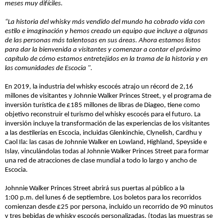
meses muy dif
í
ciles.
“La historia del whisky má
s vendido del mundo ha cobrado vida con
estilo e imaginaci
ó
n y hemos creado un equipo que incluye a algunas
de las personas m
á
s talentosas en sus
á
reas. Ahora estamos listos
para dar la bienvenida a visitantes y comenzar a contar el pr
ó
ximo
cap
í
tulo de c
ó
mo estamos entretejidos en la trama de la historia y en
las comunidades de Escocia ".
En 2019, la industria del whisky escoc
é
s atrajo un r
é
cord de 2,16
millones de visitantes y Johnnie Walker Princes Street, y el programa de
inversi
ó
n tur
í
stica de
£
185 millones de libras de Diageo, tiene como
objetivo reconstruir el turismo del whisky escoc
é
s para el futuro. La
inversi
ó
n incluye la transformaci
ó
n de las experiencias de los visitantes
a las destiler
í
as en Escocia, incluidas Glenkinchie, Clynelish, Cardhu y
Caol Ila: las casas de Johnnie Walker en Lowland, Highland, Speyside e
Islay, vincul
á
ndolas todas al Johnnie Walker Princes Street para formar
una red de atracciones de clase mundial a todo lo largo y ancho de
Escocia.
Johnnie Walker Princes Street abrir
á
sus puertas al p
ú
blico a la
1
:00
p.m. del lunes 6 de septiembre. Los boletos para los recorridos
comienzan desde
£
25 por persona, incluido un recorrido de 90 minutos
y tres bebidas de whisky escoc
é
s personalizadas. (todas las muestras se