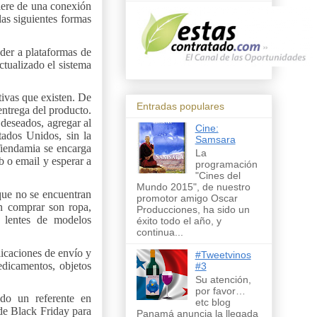
iere de una conexión
las siguientes formas
der a plataformas de
tualizado el sistema
tivas que existen. De
Entradas populares
entrega del producto.
 deseados, agregar al
Cine:
tados Unidos, sin la
Samsara
Tiendamia se encarga
La
b o email y esperar a
programación
"Cines del
Mundo 2015", de nuestro
que no se encuentran
promotor amigo Oscar
n comprar son ropa,
Producciones, ha sido un
 y lentes de modelos
éxito todo el año, y
continua...
icaciones de envío y
#Tweetvinos
dicamentos, objetos
#3
Su atención,
por favor…
do un referente en
etc blog
 de Black Friday para
Panamá anuncia la llegada