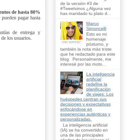
de la versión #3 de
#Tweetvinos ¿Alguna vez
entos de hasta 80%
has maridado tu plato d...
e pueden pagar hasta
Marco
Simoncelli
antías de entrega y
Esto es mi
 de los usuarios.
homenaje
póstumo, y
también la nota más triste
que he redactado para este
blog. Personalmente, me
interesé por las moto...
La inteligencia
artificial
redefine la
planificación
de viajes: Los
huéspedes centran sus
decisiones y expectativas
enfocándose en
experiencias auténticas y
personalizadas.
La inteligencia artificial
(IA) se ha convertido en
una de las principales