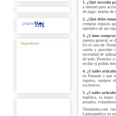
1.
¿Qué necesito p
a internet para acce
de pago: tarjetas de 
2.
¿Qué debo tomar
compras seguras, qu
operativo de sus equ
3. ¿Cómo comprar 
manera general, se d
Seguidores
En el caso de Tienda
carrito y proceder 
necesidad de utiliz
de todo. Posterior a
recibir el pedido dir
4. ¿Cuáles artícul
en Panamá o que so
zapatos, equipos el
exclusivos.
5. ¿Cuáles artícul
logística, es mejor 
pesados, voluminoso
Tiendamia.com cue
Latinoamérica en est