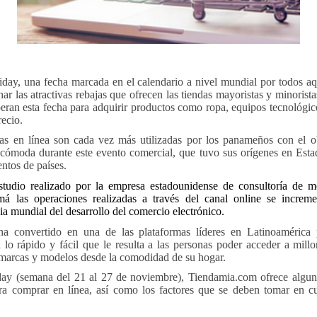
iday, una fecha marcada en el calendario a nivel mundial por todos a
r las atractivas rebajas que ofrecen las tiendas mayoristas y minoris
eran esta fecha para adquirir productos como ropa, equipos tecnológico
ecio.
as en línea son cada vez más utilizadas por los panameños con el o
ómoda durante este evento comercial, que tuvo sus orígenes en Est
ntos de países.
tudio realizado por la empresa estadounidense de consultoría de
á las operaciones realizadas a través del canal online se incre
ia mundial del desarrollo del comercio electrónico.
a convertido en una de las plataformas líderes en Latinoamérica
a lo rápido y fácil que le resulta a las personas poder acceder a mil
, marcas y modelos desde la comodidad de su hogar.
day (semana del 21 al 27 de noviembre), Tiendamia.com ofrece algun
ra comprar en línea, así como los factores que se deben tomar en c