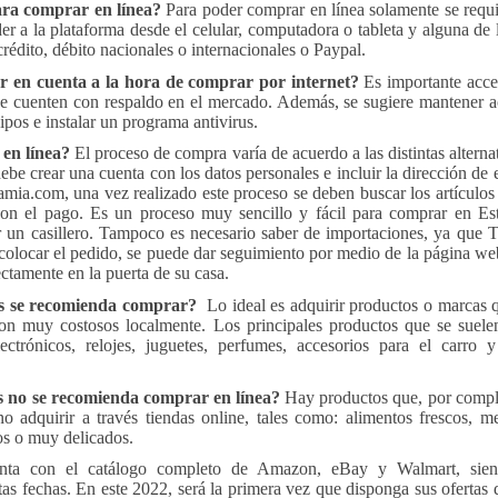
ara comprar en línea?
Para poder comprar en línea solamente se requ
der a la plataforma desde el celular, computadora o tableta y alguna de 
crédito, débito nacionales o internacionales o Paypal.
 en cuenta a la hora de comprar por internet?
Es importante acce
e cuenten con respaldo en el mercado
. Además, se sugiere mantener ac
ipos e instalar un programa antivirus.
en línea?
El proceso de compra varía de acuerdo a las distintas alterna
ebe crear una cuenta con los datos personales e incluir la dirección de 
mia.com, una vez realizado este proceso se deben buscar los artículos
con el pago. Es un proceso muy sencillo y fácil para comprar en Es
ar un casillero. Tampoco es necesario saber de importaciones, ya que 
 colocar el pedido, se puede dar seguimiento por medio de la página we
ectamente en la puerta de su casa.
os se recomienda comprar?
Lo ideal es adquirir productos o marcas 
n muy costosos localmente. Los principales productos que se suele
ectrónicos, relojes, juguetes, perfumes, accesorios para el carro
os no se recomienda comprar en línea?
Hay productos que, por compl
no adquirir a través tiendas online, tales como: alimentos frescos,
me
s o muy delicados.
nta con el catálogo completo de Amazon, eBay y Walmart, sien
as fechas. En este 2022, será la primera vez que disponga sus ofertas