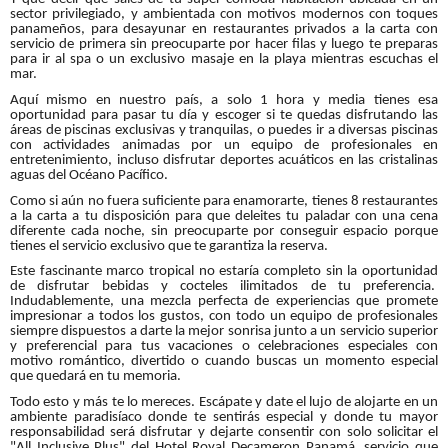
sector privilegiado, y ambientada con motivos modernos con toques
panameños, para desayunar en restaurantes privados a la carta con
servicio de primera sin preocuparte por hacer filas y luego te preparas
para ir al spa o un exclusivo masaje en la playa mientras escuchas el
mar.
Aquí mismo en nuestro país, a solo 1 hora y media tienes esa
oportunidad para pasar tu día y escoger si te quedas disfrutando las
áreas de piscinas exclusivas y tranquilas, o puedes ir a diversas piscinas
con actividades animadas por un equipo de profesionales en
entretenimiento, incluso disfrutar deportes acuáticos en las cristalinas
aguas del Océano Pacífico.
Como si aún no fuera suficiente para enamorarte, tienes 8 restaurantes
a la carta a tu disposición para que deleites tu paladar con una cena
diferente cada noche, sin preocuparte por conseguir espacio porque
tienes el servicio exclusivo que te garantiza la reserva.
Este fascinante marco tropical no estaría completo sin la oportunidad
de disfrutar bebidas y cocteles ilimitados de tu preferencia.
Indudablemente, una mezcla perfecta de experiencias que promete
impresionar a todos los gustos, con todo un equipo de profesionales
siempre dispuestos a darte la mejor sonrisa junto a un servicio superior
y preferencial para tus vacaciones o celebraciones especiales con
motivo romántico, divertido o cuando buscas un momento especial
que quedará en tu memoria.
Todo esto y más te lo mereces. Escápate y date el lujo de alojarte en un
ambiente paradisíaco donde te sentirás especial y donde tu mayor
responsabilidad será disfrutar y dejarte consentir con solo solicitar el
"All Inclusive Plus" del Hotel Royal Decameron Panamá, servicio que