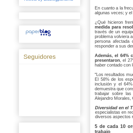
En cuanto a la frec
algunas veces; y e
¿Qué hicieron fren
medida para resol
través de un equipo
problema volviera a
persona afectada 
responder a sus d
Además, el 64% c
Seguidores
presentaron
, el 2
haber contado con l
“Los resultados mue
El 58% de los espe
inclusión y el 64
demuestra que const
trabajar sobre las
Alejandro Morales,
Diversidad en el 
especialistas en r
diversos aspectos re
5 de cada 10 or
trabajo