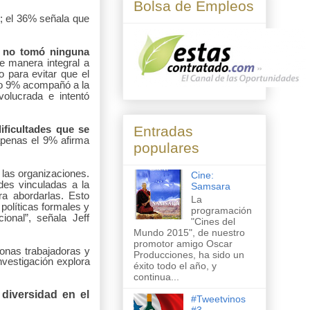
Bolsa de Empleos
; el 36% señala que
e no tomó ninguna
e manera integral a
o para evitar que el
tro 9% acompañó a la
olucrada e intentó
Entradas
ficultades que se
apenas el 9% afirma
populares
 las organizaciones.
Cine:
des vinculadas a la
Samsara
a abordarlas. Esto
La
políticas formales y
programación
ional”, señala Jeff
"Cines del
Mundo 2015", de nuestro
promotor amigo Oscar
sonas trabajadoras y
Producciones, ha sido un
vestigación explora
éxito todo el año, y
continua...
diversidad en el
#Tweetvinos
#3