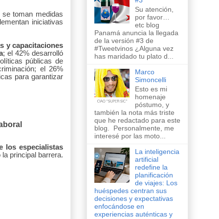
Su atención,
o se toman medidas
por favor…
ementan iniciativas
etc blog
Panamá anuncia la llegada
de la versión #3 de
s y capacitaciones
#Tweetvinos ¿Alguna vez
a
; el 42% desarrolló
has maridado tu plato d...
olíticas públicas de
criminación; el 26%
Marco
icas para garantizar
Simoncelli
Esto es mi
homenaje
póstumo, y
también la nota más triste
que he redactado para este
laboral
blog. Personalmente, me
interesé por las moto...
 los especialistas
La inteligencia
a principal barrera.
artificial
redefine la
planificación
de viajes: Los
huéspedes centran sus
decisiones y expectativas
enfocándose en
experiencias auténticas y