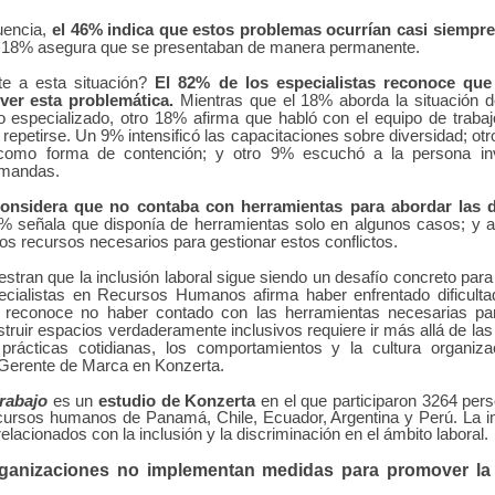
uencia,
el 46% indica que estos problemas ocurrían casi siempre
l 18% asegura que se presentaban de manera permanente.
te a esta situación?
El 82% de los especialistas reconoce qu
ver esta problemática.
Mientras que el 18% aborda la situación d
 especializado, otro 18% afirma que habló con el equipo de trabaj
 repetirse. Un 9% intensificó las capacitaciones sobre diversidad; o
como forma de contención; y otro 9% escuchó a la persona inv
emandas.
onsidera que no contaba con herramientas para abordar las di
7% señala que disponía de herramientas solo en algunos casos; y 
os recursos necesarios para gestionar estos conflictos.
stran que la inclusión laboral sigue siendo un desafío concreto para
cialistas en Recursos Humanos afirma haber enfrentado dificulta
% reconoce no haber contado con las herramientas necesarias par
ruir espacios verdaderamente inclusivos requiere ir más allá de las 
 prácticas cotidianas, los comportamientos y la cultura organizac
 Gerente de Marca en Konzerta.
Trabajo
es un
estudio de Konzerta
en el que participaron 3264 per
ecursos humanos de Panamá, Chile, Ecuador, Argentina y Perú. La in
lacionados con la inclusión y la discriminación en el ámbito laboral.
ganizaciones no implementan medidas para promover la 