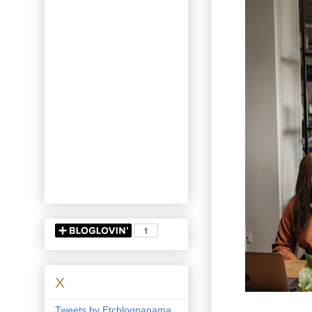
X
Tweets by Etcblogpanama