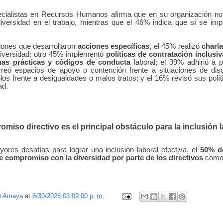
ecialistas en Recursos Humanos afirma que en su organización n
iversidad en el trabajo, mientras que el 46% indica que sí se impl
iones que desarrollaron
acciones específicas
, el 45% realizó
charla
 diversidad; otro 45% implementó
políticas de contratación inclusiv
as prácticas y códigos de conducta
laboral; el 39% adhirió a p
creó espacios de apoyo o contención frente a situaciones de dis
os frente a desigualdades o malos tratos; y el 16% revisó sus polít
ad.
omiso directivo es el principal obstáculo para la inclusión 
ores desafíos para lograr una inclusión laboral efectiva, el
50% de
a de compromiso con la diversidad por parte de los directivos
como l
n Amaya
at
6/30/2026 03:09:00 p. m.