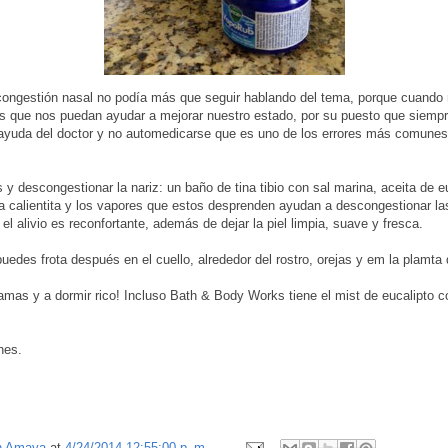
ongestión nasal no podía más que seguir hablando del tema, porque cuand
 que nos puedan ayudar a mejorar nuestro estado, por su puesto que siempr
ayuda del doctor y no automedicarse que es uno de los errores más comunes
s y descongestionar la nariz: un baño de tina tibio con sal marina, aceita de 
gua calientita y los vapores que estos desprenden ayudan a descongestionar la
l alivio es reconfortante, además de dejar la piel limpia, suave y fresca.
puedes frota después en el cuello, alrededor del rostro, orejas y em la plamta 
jamas y a dormir rico! Incluso Bath & Body Works tiene el mist de eucalipto co
nes.
n Amaya
at
4/24/2014 12:55:00 p. m.