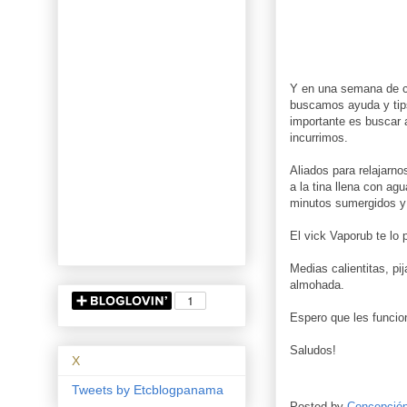
Y en una semana de c
buscamos ayuda y tips
importante es buscar 
incurrimos.
Aliados para relajarno
a la tina llena con a
minutos sumergidos y e
El vick Vaporub te lo 
Medias calientitas, pi
almohada.
Espero que les funcio
Saludos!
X
Tweets by Etcblogpanama
Posted by
Concepció