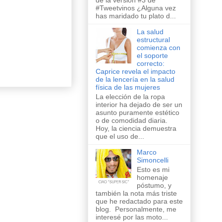
de la versión #3 de
#Tweetvinos ¿Alguna vez
has maridado tu plato d...
La salud
estructural
comienza con
el soporte
correcto:
Caprice revela el impacto
de la lencería en la salud
física de las mujeres
La elección de la ropa
interior ha dejado de ser un
asunto puramente estético
o de comodidad diaria.
Hoy, la ciencia demuestra
que el uso de...
Marco
Simoncelli
Esto es mi
homenaje
póstumo, y
también la nota más triste
que he redactado para este
blog. Personalmente, me
interesé por las moto...