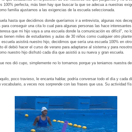
s 100% perfecta, más bien hay que buscar la que se adecua a nuestras exig
omo familia ajustarnos a las exigencias de la escuela seleccionada.
ela hasta que decidimos donde queríamos ir a entrevista, algunas nos decep
os para conseguir una cita lo cual para algunas personas las hace interesantes
teresa que mi hijo vaya a una escuela donde la comunicación es difícil", no 
as tienen miles de estudiantes y aulas de 30 niños como cualquier otro plante
 escuela asistirá nuestro hijo, decidimos que sería una escuela 100% en otro 
to él debió hacer el curso de verano para adaptarse al sistema y para nosot
omo nuestro hijo disfrutó cada día que asistió a su nueva y gran escuela.
que nos dió cupo, simplemente no lo tomamos porque ya teniamos nuestra de
nquilo, poco travieso, le encanta hablar, podría conversar todo el día y cada
vocabulario, a veces nos sorprende con las frases que usa. Su actividad físi