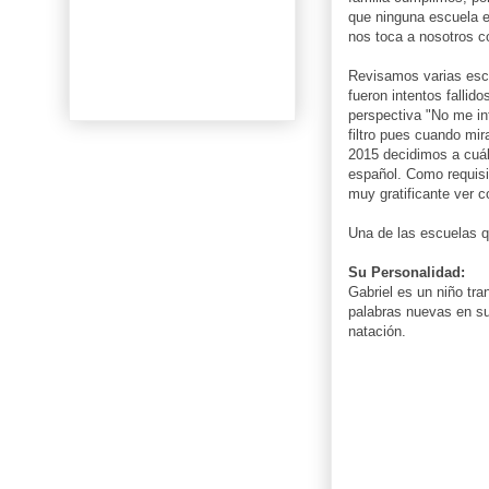
que ninguna escuela e
nos toca a nosotros c
Revisamos varias escu
fueron intentos fallid
perspectiva "No me in
filtro pues cuando mir
2015 decidimos a cuál
español. Como requisi
muy gratificante ver c
Una de las escuelas 
Su Personalidad:
Gabriel es un niño tra
palabras nuevas en su 
natación.