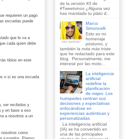
de la versión #3 de
#Tweetvinos ¿Alguna vez
has maridado tu plato d...
que requieren un pago
nas escuelas puede
Marco
Simoncelli
Esto es mi
slado que le va a
homenaje
 que cada quien debe
póstumo, y
también la nota más triste
que he redactado para este
blog. Personalmente, me
más tibios en este
interesé por las moto...
La inteligencia
os o si es una escuela
artificial
redefine la
planificación
de viajes: Los
huéspedes centran sus
decisiones y expectativas
 ser recibidos y
enfocándose en
a y en base a eso
experiencias auténticas y
ra a nosotros a un
personalizadas.
La inteligencia artificial
(IA) se ha convertido en
y nosotros como
una de las principales
er juzgados. Pienso