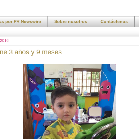
ias por PR Newswire
Sobre nosotros
Contáctenos
 2016
iene 3 años y 9 meses