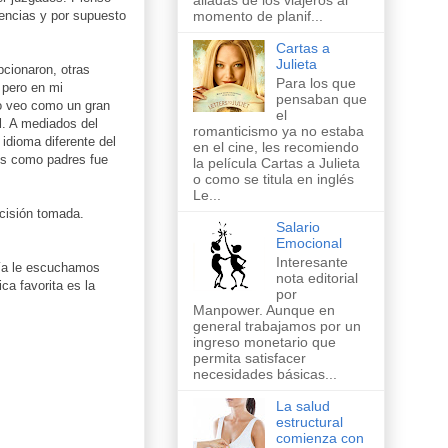
aliadas de los viajeros al
encias y por supuesto
momento de planif...
Cartas a
Julieta
cionaron, otras
Para los que
 pero en mi
pensaban que
lo veo como un gran
el
l. A mediados del
romanticismo ya no estaba
idioma diferente del
en el cine, les recomiendo
ros como padres fue
la película Cartas a Julieta
o como se titula en inglés
Le...
cisión tomada.
Salario
Emocional
Interesante
 día le escuchamos
nota editorial
ca favorita es la
por
Manpower. Aunque en
general trabajamos por un
ingreso monetario que
permita satisfacer
necesidades básicas...
La salud
estructural
comienza con