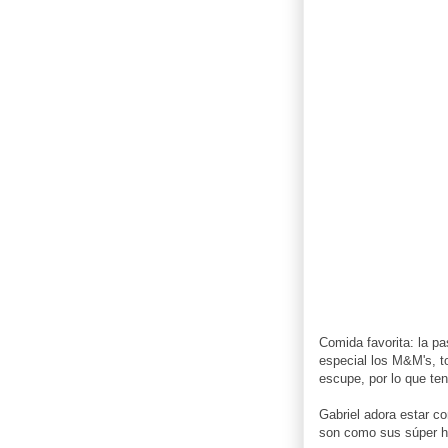
Comida favorita: la pa
especial los M&M's, to
escupe, por lo que te
Gabriel adora estar c
son como sus súper h