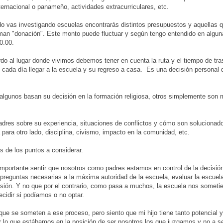
ternacional o panameño, actividades extracurriculares, etc.
o vas investigando escuelas encontrarás distintos presupuestos y aquellas 
laman "donación". Este monto puede fluctuar y según tengo entendido en algu
0.00.
do al lugar donde vivimos debemos tener en cuenta la ruta y el tiempo de tra
s cada día llegar a la escuela y su regreso a casa. Es una decisión personal
 algunos basan su decisión en la formación religiosa, otros simplemente son 
padres sobre su experiencia, situaciones de conflictos y cómo son solucionad
para otro lado, disciplina, civismo, impacto en la comunidad, etc.
s de los puntos a considerar.
mportante sentir que nosotros como padres estamos en control de la decisión,
 preguntas necesarias a la máxima autoridad de la escuela, evaluar la escuel
isión. Y no que por el contrario, como pasa a muchos, la escuela nos sometie
decidir si podíamos o no optar.
ue se someten a ese proceso, pero siento que mi hijo tiene tanto potencial 
r lo que estábamos en la posición de ser nosotros los que juzgamos y no a s