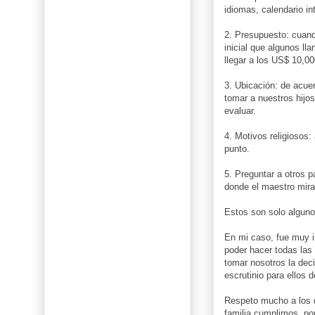
idiomas, calendario in
2. Presupuesto: cuand
inicial que algunos l
llegar a los US$ 10,00
3. Ubicación: de acuer
tomar a nuestros hijo
evaluar.
4. Motivos religiosos:
punto.
5. Preguntar a otros 
donde el maestro mira 
Estos son solo alguno
En mi caso, fue muy i
poder hacer todas las
tomar nosotros la dec
escrutinio para ellos 
Respeto mucho a los q
familia cumplimos, po