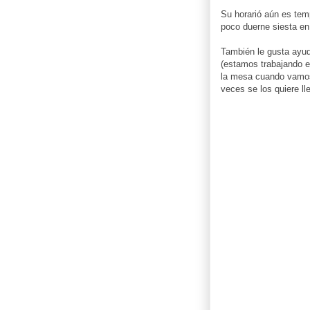
Su horarió aún es te
poco duerne siesta en
También le gusta ayuda
(estamos trabajando en
la mesa cuando vamos 
veces se los quiere ll