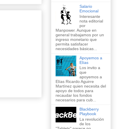
Salario
Emocional
Interesante
nota editorial
por
Manpower. Aunque en
general trabajamos por un
ingreso monetario que
permita satisfacer
necesidades básicas...
Apoyemos a
Elías
Los invito a
que
apoyemos a
Elías Ricardo Aguirre
Martínez quien necesita del
apoyo de todos para
recaudar los fondos
necesarios para cub...
Blackberry
Playbook
La revolución
de los
"Tablets" parece no