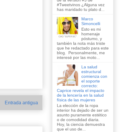
de la versión #3 de
#Tweetvinos ¿Alguna vez
has maridado tu plato d...
Marco
Simoncelli
Esto es mi
homenaje
póstumo, y
también la nota más triste
que he redactado para este
blog. Personalmente, me
interesé por las moto...
La salud
estructural
comienza con
el soporte
correcto:
Caprice revela el impacto
de la lencería en la salud
física de las mujeres
Entrada antigua
La elección de la ropa
interior ha dejado de ser un
asunto puramente estético
o de comodidad diaria.
Hoy, la ciencia demuestra
que el uso de...