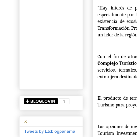
“Hay interés de p
especialmente por l
existencia de ecos
Transformación Prod
un líder de la regió
Con el fin de atra
Complejo Turísti
servicios, termale
extranjera destinada
El producto de ter
Turismo para proyec
X
Las opciones de in
Tweets by Etcblogpanama
Tourism Investmen