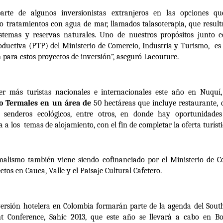
arte de algunos inversionistas extranjeros en las opciones qu
o tratamientos con agua de mar, llamados talasoterapia, que result
istemas y reservas naturales. Uno de nuestros propósitos junto
uctiva (PTP) del Ministerio de Comercio, Industria y Turismo, es 
n para estos proyectos de inversión”, aseguró Lacouture.
er más turistas nacionales e internacionales este año en Nuquí
co Termales en un área de
50 hectáreas que incluye restaurante, 
s, senderos ecológicos, entre otros, en donde hay
oportunidades
 a los temas de alojamiento, con el fin de completar la oferta turísti
malismo también viene siendo cofinanciado por el Ministerio de C
tos en Cauca, Valle y el Paisaje Cultural Cafetero.
versión hotelera en Colombia formarán parte de la agenda del Sou
t Conference, Sahic 2013, que este año se llevará a cabo en B