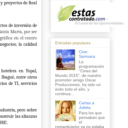
 y proyectos de Real
ctos de inversión de
Santa Marta, por ser
gráfica en el centro
Entradas populares
negocios; la calidad
Cine:
Samsara
La
programación
hotelera en Yopal,
"Cines del
Mundo 2015", de nuestro
 Ibagué, entre otros
promotor amigo Oscar
ios de TI, servicios
Producciones, ha sido un
éxito todo el año, y
continua...
Cartas a
Julieta
ndustria, pero sobre
Para los que
nstruir las alianzas
pensaban que
el
AHIC.
romanticismo ya no estaba