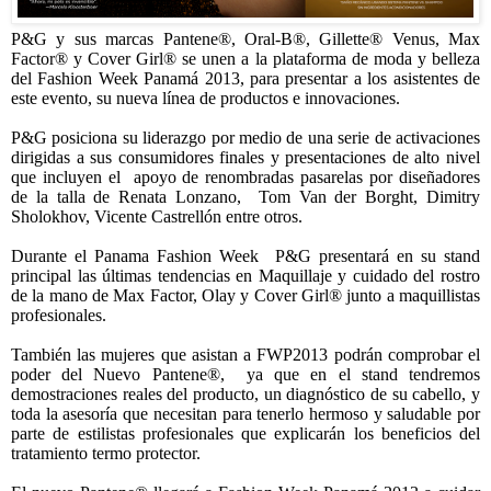
P&G y sus marcas Pantene®, Oral-B®, Gillette® Venus, Max
Factor® y Cover Girl® se unen a la plataforma de moda y belleza
del Fashion Week Panamá 2013, para presentar a los asistentes de
este evento, su nueva línea de productos e innovaciones.
P&G posiciona su liderazgo por medio de una serie de activaciones
dirigidas a sus consumidores finales y presentaciones de alto nivel
que incluyen el
apoyo de renombradas pasarelas por diseñadores
de la talla de Renata Lonzano,
Tom Van der Borght, Dimitry
Sholokhov, Vicente Castrellón entre otros.
Durante el Panama Fashion Week
P&G presentará en su stand
principal las últimas tendencias en Maquillaje y cuidado del rostro
de la mano de Max Factor, Olay y Cover Girl
®
junto a maquillistas
profesionales.
También las mujeres que asistan a FWP2013 podrán comprobar el
poder del Nuevo Pantene®,
ya que en el stand tendremos
demostraciones reales del producto, un diagnóstico de su
cabello, y
toda la asesoría que necesitan para tenerlo hermoso y saludable por
parte de estilistas profesionales que explicarán los beneficios del
tratamiento termo protector.