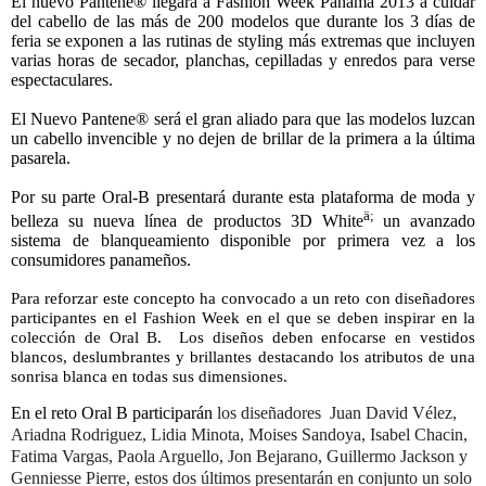
El nuevo Pantene® llegará a Fashion Week Panamá 2013 a cuidar
del cabello de las más de 200 modelos que durante los 3 días de
feria se exponen a las rutinas de styling más extremas que incluyen
varias horas de secador, planchas, cepilladas y enredos para verse
espectaculares.
El Nuevo Pantene® será el gran aliado para que las modelos luzcan
un cabello invencible y no dejen de brillar de la primera a la última
pasarela.
Por su parte
Oral-B presentará durante esta plataforma de moda y
ä
;
belleza su nueva línea de productos 3D
White
un avanzado
sistema de blanqueamiento disponible por primera vez a los
consumidores panameños.
Para reforzar este concepto ha convocado a un reto con diseñadores
participantes en el Fashion Week en el que se deben inspirar en la
colección de Oral B.
Los diseños deben enfocarse en vestidos
blancos, deslumbrantes y brillantes destacando los atributos de una
sonrisa
blanca en todas sus dimensiones.
En el reto Oral B participarán
los diseñadores
Juan David Vélez,
Ariadna Rodriguez, Lidia Minota, Moises Sandoya, Isabel Chacin,
Fatima Vargas, Paola Arguello, Jon Bejarano, Guillermo Jackson y
Genniesse Pierre, estos dos últimos presentarán en conjunto un solo