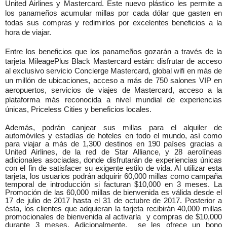
United Airlines y Mastercard. Este nuevo plástico les permite a
los panameños acumular millas por cada dólar que gasten en
todas sus compras y redimirlos por excelentes beneficios a la
hora de viajar.
Entre los beneficios que los panameños gozarán a través de la
tarjeta
MileagePlus Black Mastercard están: disfrutar de acceso
al exclusivo servicio Concierge Mastercard, global wifi en más de
un millón de ubicaciones, acceso a más de 750 salones VIP en
aeropuertos, servicios de viajes de Mastercard, acceso a la
plataforma más reconocida a nivel mundial de experiencias
únicas, Priceless Cities y beneficios locales.
Además, podrán canjear sus millas para el alquiler de
automóviles y estadías de hoteles en todo el mundo, así como
para viajar a más de 1,300 destinos en 190 países gracias a
United Airlines, de la red de Star Alliance, y 28 aerolíneas
adicionales asociadas, donde disfrutarán de experiencias únicas
con el fin de satisfacer su exigente estilo de vida. Al utilizar esta
tarjeta, l
os usuarios
podrán
adquirir 60,000 millas como campa
ña
temporal de introducción si facturan $10,000 en 3 meses. La
Promoción de las 60,000 millas de bienvenida es válida desde el
17 de julio de 2017 hasta el 31 de octubre de 2017. Posterior a
ésta, los clientes que adquieran la tarjeta recibirán 40,000
millas
promocionales de bienvenida al activarla
y compras de $10,000
durante 3 meses. Adicionalmente,
se les ofrece un bono