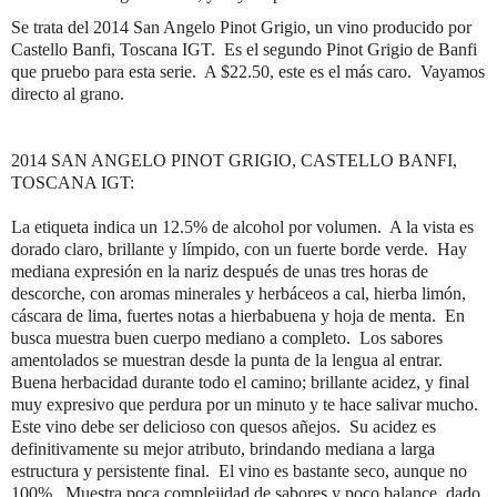
Se trata del 2014 San Angelo Pinot Grigio, un vino producido por
Castello Banfi, Toscana IGT.
Es el segundo Pinot Grigio de Banfi
que pruebo para esta serie.
A $22.50, este es el más caro.
Vayamos
directo al grano.
2014 SAN ANGELO PINOT GRIGIO, CASTELLO BANFI,
TOSCANA IGT:
La etiqueta indica un 12.5% de alcohol por volumen.
A la vista es
dorado claro, brillante y límpido, con un fuerte borde verde.
Hay
mediana expresión en la nariz después de unas tres horas de
descorche, con aromas minerales y herbáceos a cal, hierba limón,
cáscara de lima, fuertes notas a hierbabuena y hoja de menta.
En
busca muestra buen cuerpo mediano a completo.
Los sabores
amentolados se muestran desde la punta de la lengua al entrar.
Buena herbacidad durante todo el camino; brillante acidez, y final
muy expresivo que perdura por un minuto y te hace salivar mucho.
Este vino debe ser delicioso con quesos añejos.
Su acidez es
definitivamente su mejor atributo, brindando mediana a larga
estructura y persistente final.
El vino es bastante seco, aunque no
100%.
Muestra poca complejidad de sabores y poco balance, dado