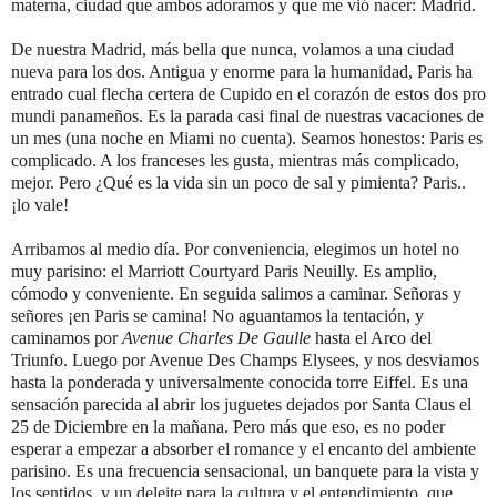
materna, ciudad que ambos adoramos y que me vió nacer: Madrid.
De nuestra Madrid, más bella que nunca, volamos a una ciudad
nueva para los dos.
Antigua y enorme para la humanidad, Paris ha
entrado cual flecha certera de Cupido en el corazón de estos dos pro
mundi panameños.
Es la parada casi final de nuestras vacaciones de
un mes (una noche en Miami no cuenta).
Seamos honestos: Paris es
complicado.
A los franceses les gusta, mientras más complicado,
mejor.
Pero ¿Qué es la vida sin un poco de sal y pimienta?
Paris..
¡lo vale!
Arribamos al medio día.
Por conveniencia, elegimos un hotel no
muy parisino: el Marriott Courtyard Paris Neuilly.
Es amplio,
cómodo y conveniente.
En seguida salimos a caminar.
Señoras y
señores ¡en Paris se camina!
No aguantamos la tentación, y
caminamos por
Avenue Charles De Gaulle
hasta el Arco del
Triunfo.
Luego por Avenue Des Champs Elysees, y nos desviamos
hasta la ponderada y universalmente conocida torre Eiffel.
Es una
sensación parecida al abrir los juguetes dejados por Santa Claus el
25 de Diciembre en la mañana.
Pero más que eso, es no poder
esperar a empezar a absorber el romance y el encanto del ambiente
parisino.
Es una frecuencia sensacional, un banquete para la vista y
los sentidos, y un deleite para la cultura y el entendimiento, que