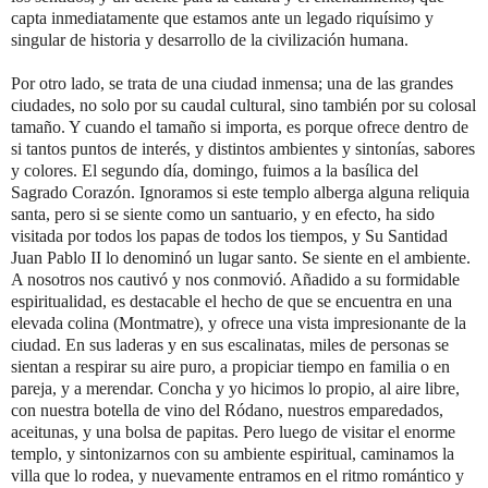
capta inmediatamente que estamos ante un legado riquísimo y
singular de historia y desarrollo de la civilización humana.
Por otro lado, se trata de una ciudad inmensa; una de las grandes
ciudades, no solo por su caudal cultural, sino también por su colosal
tamaño.
Y cuando el tamaño si importa, es porque ofrece dentro de
si tantos puntos de interés, y distintos ambientes y sintonías, sabores
y colores.
El segundo día, domingo, fuimos a la basílica del
Sagrado Corazón.
Ignoramos si este templo alberga alguna reliquia
santa, pero si se siente como un santuario, y en efecto, ha sido
visitada por todos los papas de todos los tiempos, y Su Santidad
Juan Pablo II lo denominó un lugar santo.
Se siente en el ambiente.
A nosotros nos cautivó y nos conmovió.
Añadido a su formidable
espiritualidad, es destacable el hecho de que se encuentra en una
elevada colina (Montmatre), y ofrece una vista impresionante de la
ciudad.
En sus laderas y en sus escalinatas, miles de personas se
sientan a respirar su aire puro, a propiciar tiempo en familia o en
pareja, y a merendar.
Concha y yo hicimos lo propio, al aire libre,
con nuestra botella de vino del Ródano, nuestros emparedados,
aceitunas, y una bolsa de papitas.
Pero luego de visitar el enorme
templo, y sintonizarnos con su ambiente espiritual, caminamos la
villa que lo rodea, y nuevamente entramos en el ritmo romántico y