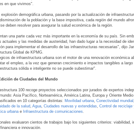
des en que vivimos".
 explosión demográfica urbana, pasando por la actualización de infraestructur
a disminución de la población y la base impositiva, cada región del mundo afr
 se deben resolver para asegurar la salud económica de la región.
ntan una parte cada vez más importante en la economía de su país. Sin emb
actuales y las medidas de austeridad, han dado lugar a la necesidad de ident
ón para implementar el desarrollo de las infraestructuras necesarias", dijo
Ja
tructura Global de KPMG.
égicos de infraestructura urbana son el motor de una renovación económica a
r el empleo, a la vez que generan crecimiento e impactos tangibles a largo 
raestructura sólida e inteligente no se puede subestimar".
 Edición de Ciudades del Mundo
estructura 100 recoge proyectos seleccionados por jurados de expertos indep
 mundo: Asia Pacífico, Norteamérica, América Latina, Europa y
Oriente Medio
sificados en 10 categorías distintas:
Movilidad urbana
,
Conectividad mundial
idado de la salud
,
Agua
,
Ciudades nuevas y extendidas
,
Control de reciclaj
tica urbana
e
Infraestructura de comunicaciones
.
onales evaluaron cientos de trabajos bajo los siguientes criterios: viabilidad, 
financiera e innovación.