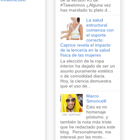
de la versión #3 de
#Tweetvinos ¿Alguna vez
has maridado tu plato d...
La salud
estructural
comienza con
el soporte
correcto:
Caprice revela el impacto
de la lencería en la salud
física de las mujeres
La elección de la ropa
interior ha dejado de ser un
asunto puramente estético
o de comodidad diaria.
Hoy, la ciencia demuestra
que el uso de...
Marco
Simoncelli
Esto es mi
homenaje
póstumo, y
también la nota más triste
que he redactado para este
blog. Personalmente, me
interesé por las moto...