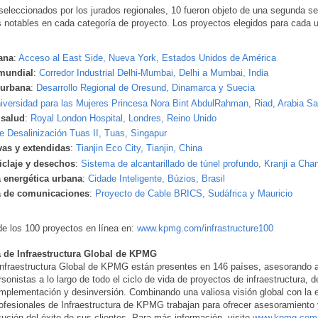
seleccionados por los jurados regionales, 10 fueron objeto de una segunda se
notables en cada categoría de proyecto. Los proyectos elegidos para cada u
ana
:
Acceso al East Side, Nueva York, Estados Unidos de América
mundial
:
Corredor Industrial Delhi-Mumbai, Delhi a Mumbai, India
 urbana
:
Desarrollo Regional de Oresund, Dinamarca y Suecia
iversidad para las Mujeres Princesa Nora Bint AbdulRahman, Riad, Arabia Sa
 salud
:
Royal London Hospital, Londres, Reino Unido
e Desalinización Tuas II, Tuas, Singapur
as y extendidas
:
Tianjin Eco City, Tianjin, China
iclaje y desechos
:
Sistema de alcantarillado de túnel profundo, Kranji a Cha
a energética urbana
:
Cidade Inteligente, Búzios, Brasil
ra de comunicaciones
:
Proyecto de Cable BRICS, Sudáfrica y Mauricio
de los 100 proyectos en línea en:
www.kpmg.com/infrastructure100
a de Infraestructura Global de KPMG
Infraestructura Global de KPMG están presentes en 146 países, asesorando a
rsonistas a lo largo de todo el ciclo de vida de proyectos de infraestructura, 
implementación y desinversión. Combinando una valiosa visión global con la 
profesionales de Infraestructura de KPMG trabajan para ofrecer asesoramiento 
ución del éxito de sus clientes. Para más información, visite
www.kpmg.com/i