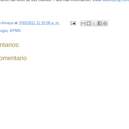
n Amaya
at
7/03/2012 11:15:00 a. m.
logía
,
KPMG
tarios:
comentario