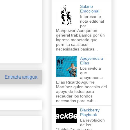
Salario
Emocional
Interesante
nota editorial
por
Manpower. Aunque en
general trabajamos por un
ingreso monetario que
permita satisfacer
necesidades básicas...
Apoyemos a
Elías
Los invito a
que
Entrada antigua
apoyemos a
Elías Ricardo Aguirre
Martínez quien necesita del
apoyo de todos para
recaudar los fondos
necesarios para cub...
Blackberry
Playbook
La revolución
de los
"Tablets" parece no