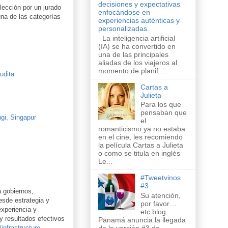
decisiones y expectativas
lección por un jurado
enfocándose en
na de las categorías
experiencias auténticas y
personalizadas.
La inteligencia artificial
(IA) se ha convertido en
una de las principales
aliadas de los viajeros al
momento de planif...
udita
Cartas a
Julieta
Para los que
pensaban que
ngi, Singapur
el
romanticismo ya no estaba
en el cine, les recomiendo
la película Cartas a Julieta
o como se titula en inglés
Le...
#Tweetvinos
#3
 gobiernos,
Su atención,
desde estrategia y
por favor…
experiencia y
etc blog
y resultados efectivos
Panamá anuncia la llegada
nfrastructure
.