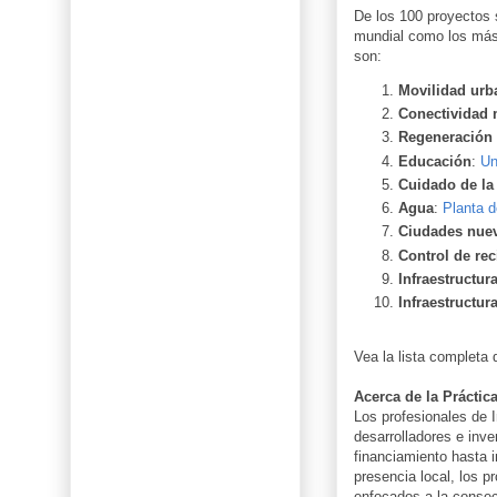
De los 100 proyectos 
mundial como los más 
son:
Movilidad urb
Conectividad 
Regeneración
Educación
:
Un
Cuidado de la
Agua
:
Planta d
Ciudades nuev
Control de rec
Infraestructur
Infraestructu
Vea la
lista completa 
Acerca de la Práctic
Los profesionales de 
desarrolladores e inve
financiamiento hasta 
presencia local, los 
enfocados a la consec