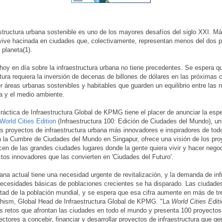
estructura urbana sostenible es uno de los mayores desafíos del siglo XXI. Má
vive hacinada en ciudades que, colectivamente, representan menos del dos po
l planeta(1).
 hoy en día sobre la infraestructura urbana no tiene precedentes. Se espera 
tura requiera la inversión de decenas de billones de dólares en las próximas 
r áreas urbanas sostenibles y habitables que guarden un equilibrio entre las 
a y el medio ambiente.
Práctica de Infraestructura Global de KPMG tiene el placer de anunciar la es
 World Cities Edition
(Infraestructura 100: Edición de Ciudades del Mundo), u
s proyectos de infraestructura urbana más innovadores e inspiradores de tod
n la Cumbre de Ciudades del Mundo en Singapur, ofrece una visión de los pro
acen de las grandes ciudades lugares donde la gente quiera vivir y hacer nego
ctos innovadores que las convierten en 'Ciudades del Futuro'.
bana actual tiene una necesidad urgente de revitalización, y la demanda de in
necesidades básicas de poblaciones crecientes se ha disparado. Las ciudade
tad de la población mundial, y se espera que esa cifra aumente en más de tre
Chism
, Global Head de Infraestructura Global de KPMG. "La
World Cities Edit
s retos que afrontan las ciudades en todo el mundo y presenta 100 proyecto
lectores a concebir, financiar y desarrollar proyectos de infraestructura que 