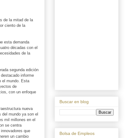
s de la mitad de la
r ciento de la
que esta demanda
cuatro décadas con el
necesidades de la
perada segunda edición
n destacado informe
o el mundo. Esta
yectos de
cios, con un enfoque
Buscar en blog
fraestructura nueva
s del mundo ya son el
s mil millones en el
ion
se centra
s innovadores que
Bolsa de Empleos
generen un cambio