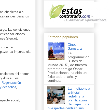
as obsoletas o el
onta grandes desafíos
argo, las condiciones
ificar soluciones
Entradas populares
mes Stewart
,
Cine:
l conectar
Samsara
plazo. La importancia
La
programación
"Cines del
Mundo 2015", de nuestro
promotor amigo Oscar
Producciones, ha sido un
endientes del sector
éxito todo el año, y
y África. Los
continua...
,
Regeneración
e y desechos
,
La inteligencia
artificial
redefine la
planificación
impacto social,
de viajes: Los
huéspedes centran sus