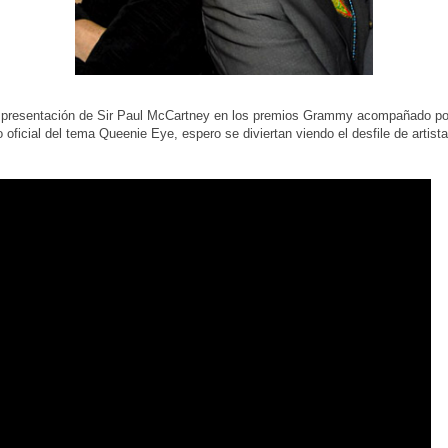
a presentación de Sir Paul McCartney en los premios Grammy acompañado por
 oficial del tema Queenie Eye, espero se diviertan viendo el desfile de artist