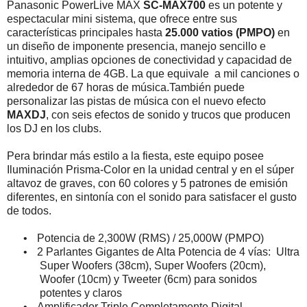
Panasonic PowerLive MAX
SC-MAX700
es un potente y
espectacular mini sistema, que ofrece entre sus
características principales hasta
25.000 vatios (PMPO)
en
un diseño de imponente presencia, manejo sencillo e
intuitivo, amplias opciones de conectividad y capacidad de
memoria interna de 4GB. La que equivale a mil canciones o
alrededor de 67 horas de música. También puede
personalizar las pistas de música con el nuevo efecto
MAXDJ
, con seis efectos de sonido y trucos que producen
los DJ en los clubs.
Pera brindar más estilo a la fiesta, este equipo posee
Iluminación Prisma-Color en la unidad central y en el súper
altavoz de graves, con 60 colores y 5 patrones de emisión
diferentes, en sintonía con el sonido para satisfacer el gusto
de todos.
•
Potencia de 2,300W (RMS) / 25,000W (PMPO)
•
2 Parlantes Gigantes de Alta Potencia de 4 vías: Ultra
Super Woofers (38cm), Super Woofers (20cm),
Woofer (10cm) y Tweeter (6cm) para sonidos
potentes y claros
•
Amplificador Triple Completamente Digital