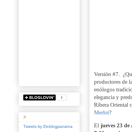
Versión #7.
¿Qué
productores de l
enólogos tradici
elegancia y pre
Ribera Oriental c
Merlot
?
X
El
jueves 23 de
Tweets by Etcblogpanama