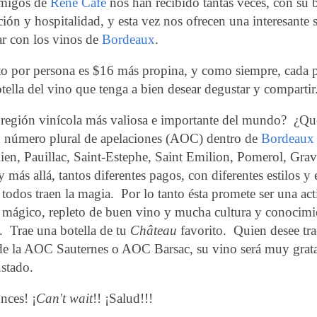
migos de
René Café
nos han recibido tantas veces, con su 
ión y hospitalidad, y esta vez nos ofrecen una interesante s
ar con los vinos de
Bordeaux
.
ato por persona es $16 más propina, y como siempre, cada 
tella del vino que tenga a bien desear degustar y compartir
 región vinícola más valiosa e importante del mundo?
¿Qu
 número plural de apelaciones (AOC) dentro de
Bordeaux
ien, Pauillac, Saint-Estephe, Saint Emilion, Pomerol, Grave
 más allá, tantos diferentes pagos, con diferentes estilos y 
 todos traen la magia.
Por lo tanto ésta promete ser una ac
mágico, repleto de buen vino y mucha cultura y conocimi
.
Trae una botella de tu
Château
favorito.
Quien desee tra
 de la AOC Sauternes o AOC Barsac, su vino será muy grat
stado.
nces! ¡
Can't wait
!! ¡Salud!!!