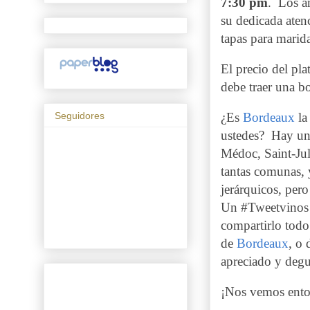
7:30 pm
.
Los a
su dedicada atenc
tapas para marid
El precio del pl
debe traer una bo
Seguidores
¿Es
Bordeaux
la
ustedes?
Hay un
Médoc, Saint-Jul
tantas comunas, y
jerárquicos, pero
Un #Tweetvinos 
compartirlo todo
de
Bordeaux
, o
apreciado y degu
¡Nos vemos ento