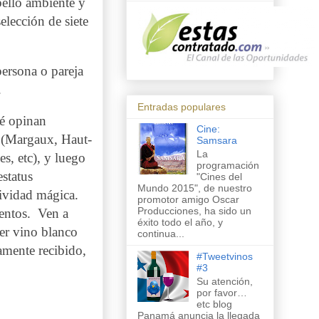
bello ambiente y
elección de siete
persona o pareja
.
Entradas populares
é opinan
Cine:
(Margaux, Haut-
Samsara
La
s, etc), y luego
programación
estatus
"Cines del
Mundo 2015", de nuestro
tividad mágica.
promotor amigo Oscar
Producciones, ha sido un
entos.
Ven a
éxito todo el año, y
er vino blanco
continua...
amente recibido,
#Tweetvinos
#3
Su atención,
por favor…
etc blog
Panamá anuncia la llegada