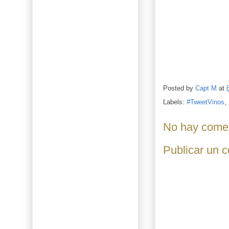
Posted by
Capt M
at
Labels:
#TweetVinos
,
No hay comen
Publicar un 